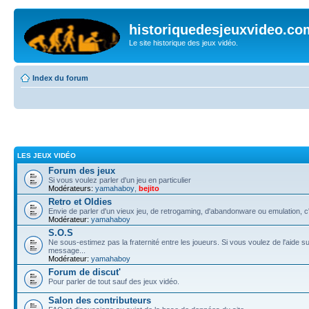
historiquedesjeuxvideo.co
Le site historique des jeux vidéo.
Index du forum
LES JEUX VIDÉO
Forum des jeux
Si vous voulez parler d'un jeu en particulier
Modérateurs:
yamahaboy
,
bejito
Retro et Oldies
Envie de parler d'un vieux jeu, de retrogaming, d'abandonware ou emulation, c'e
Modérateur:
yamahaboy
S.O.S
Ne sous-estimez pas la fraternité entre les joueurs. Si vous voulez de l'aide su
message...
Modérateur:
yamahaboy
Forum de discut'
Pour parler de tout sauf des jeux vidéo.
Salon des contributeurs