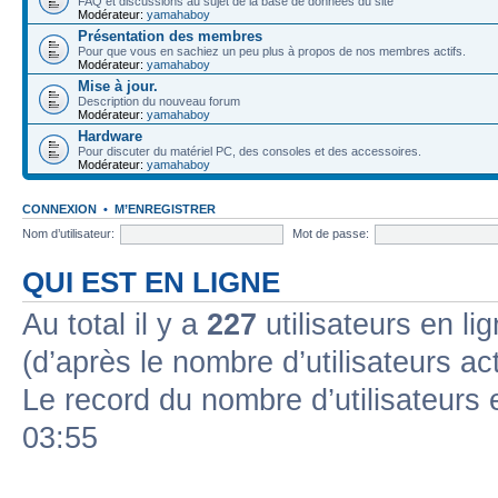
FAQ et discussions au sujet de la base de données du site
Modérateur:
yamahaboy
Présentation des membres
Pour que vous en sachiez un peu plus à propos de nos membres actifs.
Modérateur:
yamahaboy
Mise à jour.
Description du nouveau forum
Modérateur:
yamahaboy
Hardware
Pour discuter du matériel PC, des consoles et des accessoires.
Modérateur:
yamahaboy
CONNEXION
•
M’ENREGISTRER
Nom d’utilisateur:
Mot de passe:
QUI EST EN LIGNE
Au total il y a
227
utilisateurs en lig
(d’après le nombre d’utilisateurs ac
Le record du nombre d’utilisateurs 
03:55