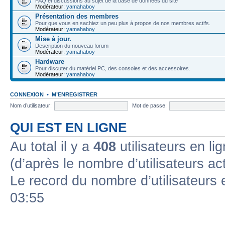
FAQ et discussions au sujet de la base de données du site
Modérateur:
yamahaboy
Présentation des membres
Pour que vous en sachiez un peu plus à propos de nos membres actifs.
Modérateur:
yamahaboy
Mise à jour.
Description du nouveau forum
Modérateur:
yamahaboy
Hardware
Pour discuter du matériel PC, des consoles et des accessoires.
Modérateur:
yamahaboy
CONNEXION
•
M’ENREGISTRER
Nom d’utilisateur:
Mot de passe:
QUI EST EN LIGNE
Au total il y a
408
utilisateurs en lig
(d’après le nombre d’utilisateurs ac
Le record du nombre d’utilisateurs 
03:55