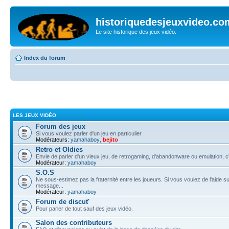
historiquedesjeuxvideo.co
Le site historique des jeux vidéo.
Index du forum
LES JEUX VIDÉO
Forum des jeux
Si vous voulez parler d'un jeu en particulier
Modérateurs:
yamahaboy
,
bejito
Retro et Oldies
Envie de parler d'un vieux jeu, de retrogaming, d'abandonware ou emulation, c'e
Modérateur:
yamahaboy
S.O.S
Ne sous-estimez pas la fraternité entre les joueurs. Si vous voulez de l'aide su
message...
Modérateur:
yamahaboy
Forum de discut'
Pour parler de tout sauf des jeux vidéo.
Salon des contributeurs