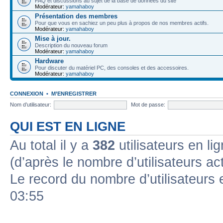
FAQ et discussions au sujet de la base de données du site
Modérateur:
yamahaboy
Présentation des membres
Pour que vous en sachiez un peu plus à propos de nos membres actifs.
Modérateur:
yamahaboy
Mise à jour.
Description du nouveau forum
Modérateur:
yamahaboy
Hardware
Pour discuter du matériel PC, des consoles et des accessoires.
Modérateur:
yamahaboy
CONNEXION
•
M’ENREGISTRER
Nom d’utilisateur:
Mot de passe:
QUI EST EN LIGNE
Au total il y a
382
utilisateurs en lig
(d’après le nombre d’utilisateurs ac
Le record du nombre d’utilisateurs 
03:55