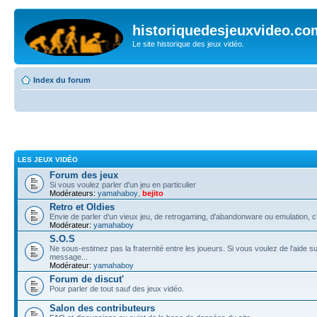
historiquedesjeuxvideo.co
Le site historique des jeux vidéo.
Index du forum
LES JEUX VIDÉO
Forum des jeux
Si vous voulez parler d'un jeu en particulier
Modérateurs:
yamahaboy
,
bejito
Retro et Oldies
Envie de parler d'un vieux jeu, de retrogaming, d'abandonware ou emulation, c'e
Modérateur:
yamahaboy
S.O.S
Ne sous-estimez pas la fraternité entre les joueurs. Si vous voulez de l'aide su
message...
Modérateur:
yamahaboy
Forum de discut'
Pour parler de tout sauf des jeux vidéo.
Salon des contributeurs