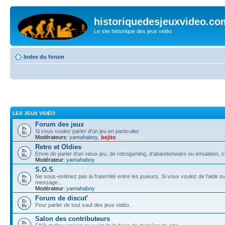
historiquedesjeuxvideo.co
Le site historique des jeux vidéo.
Index du forum
LES JEUX VIDÉO
Forum des jeux
Si vous voulez parler d'un jeu en particulier
Modérateurs:
yamahaboy
,
bejito
Retro et Oldies
Envie de parler d'un vieux jeu, de retrogaming, d'abandonware ou emulation, c'e
Modérateur:
yamahaboy
S.O.S
Ne sous-estimez pas la fraternité entre les joueurs. Si vous voulez de l'aide su
message...
Modérateur:
yamahaboy
Forum de discut'
Pour parler de tout sauf des jeux vidéo.
Salon des contributeurs