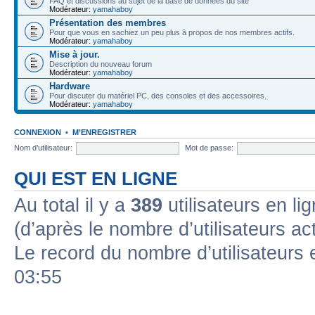
FAQ et discussions au sujet de la base de données du site
Modérateur:
yamahaboy
Présentation des membres
Pour que vous en sachiez un peu plus à propos de nos membres actifs.
Modérateur:
yamahaboy
Mise à jour.
Description du nouveau forum
Modérateur:
yamahaboy
Hardware
Pour discuter du matériel PC, des consoles et des accessoires.
Modérateur:
yamahaboy
CONNEXION
•
M’ENREGISTRER
Nom d’utilisateur:
Mot de passe:
QUI EST EN LIGNE
Au total il y a
389
utilisateurs en lig
(d’après le nombre d’utilisateurs ac
Le record du nombre d’utilisateurs 
03:55