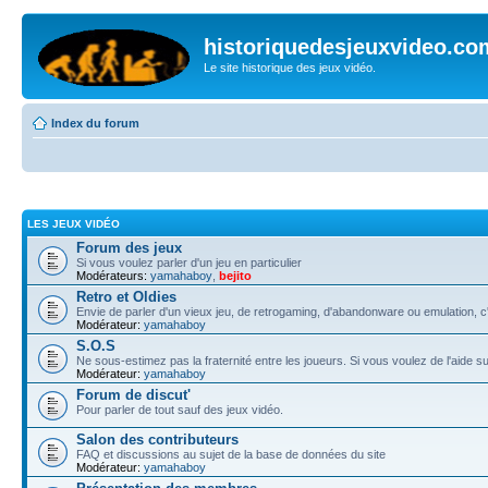
historiquedesjeuxvideo.co
Le site historique des jeux vidéo.
Index du forum
LES JEUX VIDÉO
Forum des jeux
Si vous voulez parler d'un jeu en particulier
Modérateurs:
yamahaboy
,
bejito
Retro et Oldies
Envie de parler d'un vieux jeu, de retrogaming, d'abandonware ou emulation, c'e
Modérateur:
yamahaboy
S.O.S
Ne sous-estimez pas la fraternité entre les joueurs. Si vous voulez de l'aide s
Modérateur:
yamahaboy
Forum de discut'
Pour parler de tout sauf des jeux vidéo.
Salon des contributeurs
FAQ et discussions au sujet de la base de données du site
Modérateur:
yamahaboy