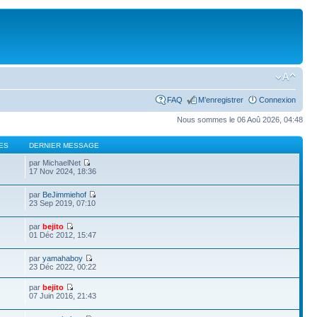
FAQ
M’enregistrer
Connexion
Nous sommes le 06 Aoû 2026, 04:48
ES
DERNIER MESSAGE
par MichaelNet
17 Nov 2024, 18:36
par
BeJimmiehof
23 Sep 2019, 07:10
par
bejito
01 Déc 2012, 15:47
par
yamahaboy
23 Déc 2022, 00:22
par
bejito
07 Juin 2016, 21:43