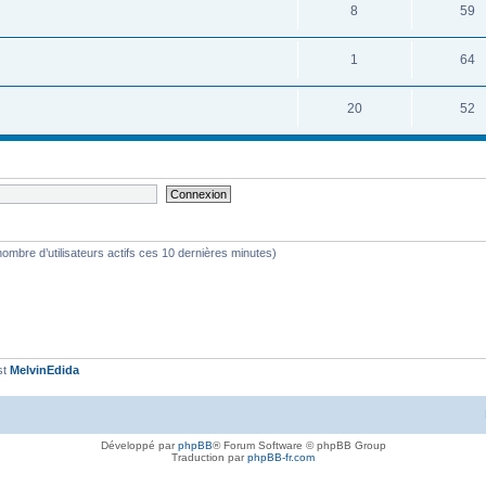
8
59
1
64
20
52
le nombre d’utilisateurs actifs ces 10 dernières minutes)
st
MelvinEdida
Développé par
phpBB
® Forum Software © phpBB Group
Traduction par
phpBB-fr.com