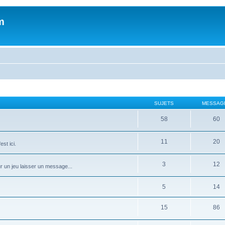
m
SUJETS
MESSAG
58
60
11
20
st ici.
3
12
ur un jeu laisser un message...
5
14
15
86