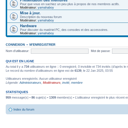
Présentation des membres
Pour que vous en sachiez un peu plus à propos de nos membres actifs.
Modérateur:
yamahaboy
Mise à jour.
Description du nouveau forum
Modérateur:
yamahaboy
Hardware
Pour discuter du matériel PC, des consoles et des accessoires.
Modérateur:
yamahaboy
CONNEXION
•
M’ENREGISTRER
Nom d’utilisateur:
Mot de passe:
QUI EST EN LIGNE
Au total il y a
734
utilisateurs en ligne :: 0 enregistré, 0 invisible et 734 invités (d’après 
Le record du nombre d’utilisateurs en ligne est de
6139
, le 22 Jan 2025, 03:55
Utilisateurs enregistrés: Aucun utilisateur enregistré
Légende:
Administrateurs
,
Modérateurs
,
invité
,
membre
STATISTIQUES
959
message(s) •
86
sujet(s) •
1309
membre(s) • L’utilisateur enregistré le plus récent e
Index du forum