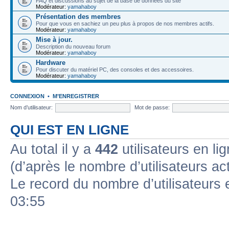
FAQ et discussions au sujet de la base de données du site
Modérateur:
yamahaboy
Présentation des membres
Pour que vous en sachiez un peu plus à propos de nos membres actifs.
Modérateur:
yamahaboy
Mise à jour.
Description du nouveau forum
Modérateur:
yamahaboy
Hardware
Pour discuter du matériel PC, des consoles et des accessoires.
Modérateur:
yamahaboy
CONNEXION
•
M’ENREGISTRER
Nom d’utilisateur:
Mot de passe:
QUI EST EN LIGNE
Au total il y a
442
utilisateurs en lig
(d’après le nombre d’utilisateurs ac
Le record du nombre d’utilisateurs 
03:55