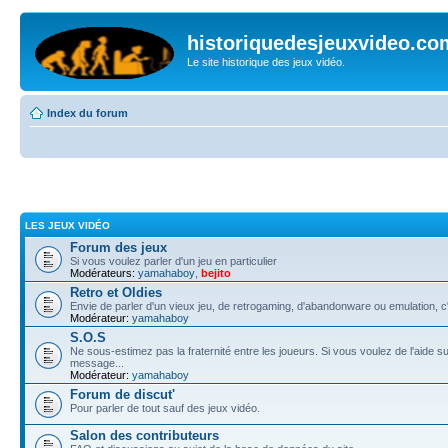
historiquedesjeuxvideo.co
Le site historique des jeux vidéo.
Index du forum
LES JEUX VIDÉO
Forum des jeux
Si vous voulez parler d'un jeu en particulier
Modérateurs:
yamahaboy
,
bejito
Retro et Oldies
Envie de parler d'un vieux jeu, de retrogaming, d'abandonware ou emulation, c'e
Modérateur:
yamahaboy
S.O.S
Ne sous-estimez pas la fraternité entre les joueurs. Si vous voulez de l'aide su
message...
Modérateur:
yamahaboy
Forum de discut'
Pour parler de tout sauf des jeux vidéo.
Salon des contributeurs