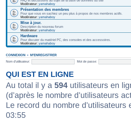
FAQ et discussions au sujet de la base de données du site
Modérateur:
yamahaboy
Présentation des membres
Pour que vous en sachiez un peu plus à propos de nos membres actifs.
Modérateur:
yamahaboy
Mise à jour.
Description du nouveau forum
Modérateur:
yamahaboy
Hardware
Pour discuter du matériel PC, des consoles et des accessoires.
Modérateur:
yamahaboy
CONNEXION
•
M’ENREGISTRER
Nom d’utilisateur:
Mot de passe:
QUI EST EN LIGNE
Au total il y a
594
utilisateurs en lig
(d’après le nombre d’utilisateurs ac
Le record du nombre d’utilisateurs 
03:55