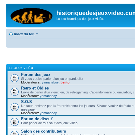
historiquedesjeuxvideo.co
Le site historique des jeux vidéo.
Index du forum
LES JEUX VIDÉO
Forum des jeux
Si vous voulez parler d'un jeu en particulier
Modérateurs:
yamahaboy
,
bejito
Retro et Oldies
Envie de parler d'un vieux jeu, de retrogaming, d'abandonware ou emulation, c'e
Modérateur:
yamahaboy
S.O.S
Ne sous-estimez pas la fraternité entre les joueurs. Si vous voulez de l'aide su
message...
Modérateur:
yamahaboy
Forum de discut'
Pour parler de tout sauf des jeux vidéo.
Salon des contributeurs