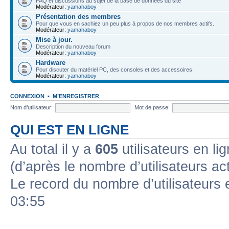
FAQ et discussions au sujet de la base de données du site
Modérateur:
yamahaboy
Présentation des membres
Pour que vous en sachiez un peu plus à propos de nos membres actifs.
Modérateur:
yamahaboy
Mise à jour.
Description du nouveau forum
Modérateur:
yamahaboy
Hardware
Pour discuter du matériel PC, des consoles et des accessoires.
Modérateur:
yamahaboy
CONNEXION
•
M’ENREGISTRER
Nom d’utilisateur:
Mot de passe:
QUI EST EN LIGNE
Au total il y a
605
utilisateurs en lig
(d’après le nombre d’utilisateurs ac
Le record du nombre d’utilisateurs 
03:55