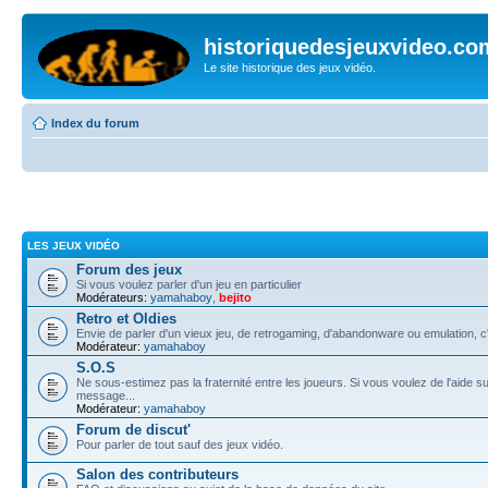
historiquedesjeuxvideo.co
Le site historique des jeux vidéo.
Index du forum
LES JEUX VIDÉO
Forum des jeux
Si vous voulez parler d'un jeu en particulier
Modérateurs:
yamahaboy
,
bejito
Retro et Oldies
Envie de parler d'un vieux jeu, de retrogaming, d'abandonware ou emulation, c'e
Modérateur:
yamahaboy
S.O.S
Ne sous-estimez pas la fraternité entre les joueurs. Si vous voulez de l'aide su
message...
Modérateur:
yamahaboy
Forum de discut'
Pour parler de tout sauf des jeux vidéo.
Salon des contributeurs