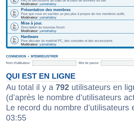
FAQ et discussions au sujet de la base de données du site
Modérateur:
yamahaboy
Présentation des membres
Pour que vous en sachiez un peu plus à propos de nos membres actifs.
Modérateur:
yamahaboy
Mise à jour.
Description du nouveau forum
Modérateur:
yamahaboy
Hardware
Pour discuter du matériel PC, des consoles et des accessoires.
Modérateur:
yamahaboy
CONNEXION
•
M’ENREGISTRER
Nom d’utilisateur:
Mot de passe:
QUI EST EN LIGNE
Au total il y a
792
utilisateurs en lig
(d’après le nombre d’utilisateurs ac
Le record du nombre d’utilisateurs 
03:55