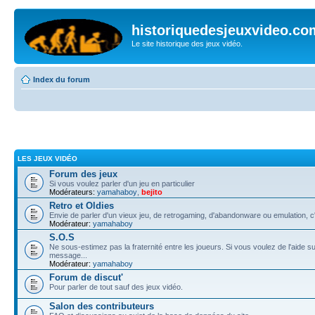
historiquedesjeuxvideo.co
Le site historique des jeux vidéo.
Index du forum
LES JEUX VIDÉO
Forum des jeux
Si vous voulez parler d'un jeu en particulier
Modérateurs:
yamahaboy
,
bejito
Retro et Oldies
Envie de parler d'un vieux jeu, de retrogaming, d'abandonware ou emulation, c'e
Modérateur:
yamahaboy
S.O.S
Ne sous-estimez pas la fraternité entre les joueurs. Si vous voulez de l'aide su
message...
Modérateur:
yamahaboy
Forum de discut'
Pour parler de tout sauf des jeux vidéo.
Salon des contributeurs