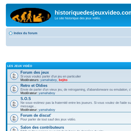
historiquedesjeuxvideo.co
Le site historique des jeux vidéo.
Index du forum
LES JEUX VIDÉO
Forum des jeux
Si vous voulez parler d'un jeu en particulier
Modérateurs:
yamahaboy
,
bejito
Retro et Oldies
Envie de parler d'un vieux jeu, de retrogaming, d'abandonware ou emulation, c'e
Modérateur:
yamahaboy
S.O.S
Ne sous-estimez pas la fraternité entre les joueurs. Si vous voulez de l'aide su
message...
Modérateur:
yamahaboy
Forum de discut'
Pour parler de tout sauf des jeux vidéo.
Salon des contributeurs