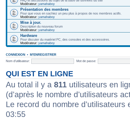
FAQ et discussions au sujet de la base de données du site
Modérateur:
yamahaboy
Présentation des membres
Pour que vous en sachiez un peu plus à propos de nos membres actifs.
Modérateur:
yamahaboy
Mise à jour.
Description du nouveau forum
Modérateur:
yamahaboy
Hardware
Pour discuter du matériel PC, des consoles et des accessoires.
Modérateur:
yamahaboy
CONNEXION
•
M’ENREGISTRER
Nom d’utilisateur:
Mot de passe:
QUI EST EN LIGNE
Au total il y a
811
utilisateurs en lig
(d’après le nombre d’utilisateurs ac
Le record du nombre d’utilisateurs 
03:55