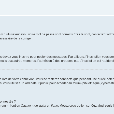
d’utilisateur et/ou votre mot de passe sont corrects. S’ils le sont, contactez l’admi
écessaire de la corriger.
s devez vous inscrire pour poster des messages. Par ailleurs, l’inscription vous p
mails aux autres membres, l’adhésion à des groupes, etc. L’inscription est rapide e
te
lors de votre connexion, vous ne resterez connecté que pendant une durée déterm
vous utilisez un ordinateur public pour accéder au forum (bibliothèque, cybercafé, u
connectés ?
orum », l’option
Cacher mon statut en ligne
. Mettez cette option sur
Oui
ainsi seuls 