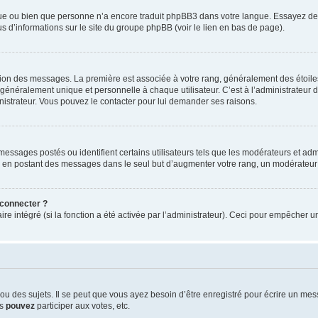
ngue ou bien que personne n’a encore traduit phpBB3 dans votre langue. Essayez de d
us d’informations sur le site du groupe phpBB (voir le lien en bas de page).
ation des messages. La première est associée à votre rang, généralement des étoile
éralement unique et personnelle à chaque utilisateur. C’est à l’administrateur d’ac
inistrateur. Vous pouvez le contacter pour lui demander ses raisons.
essages postés ou identifient certains utilisateurs tels que les modérateurs et admi
ums en postant des messages dans le seul but d’augmenter votre rang, un modérateu
 connecter ?
ire intégré (si la fonction a été activée par l’administrateur). Ceci pour empêcher un
 des sujets. Il se peut que vous ayez besoin d’être enregistré pour écrire un mes
us
pouvez
participer aux votes, etc.