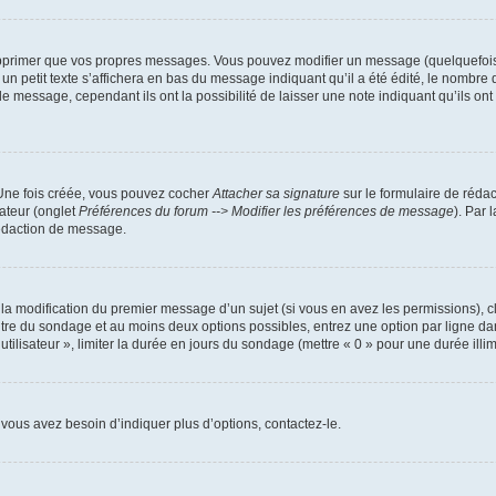
pprimer que vos propres messages. Vous pouvez modifier un message (quelquefois d
it texte s’affichera en bas du message indiquant qu’il a été édité, le nombre de fo
message, cependant ils ont la possibilité de laisser une note indiquant qu’ils ont m
 Une fois créée, vous pouvez cocher
Attacher sa signature
sur le formulaire de réda
ateur (onglet
Préférences du forum --> Modifier les préférences de message
). Par 
rédaction de message.
u la modification du premier message d’un sujet (si vous en avez les permissions), c
titre du sondage et au moins deux options possibles, entrez une option par ligne
utilisateur », limiter la durée en jours du sondage (mettre « 0 » pour une durée illimi
vous avez besoin d’indiquer plus d’options, contactez-le.