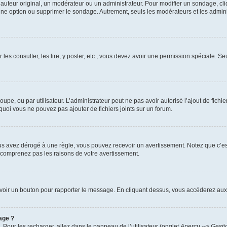
uteur original, un modérateur ou un administrateur. Pour modifier un sondage, cl
 une option ou supprimer le sondage. Autrement, seuls les modérateurs et les admin
 les consulter, les lire, y poster, etc., vous devez avoir une permission spéciale. 
roupe, ou par utilisateur. L’administrateur peut ne pas avoir autorisé l’ajout de fich
uoi vous ne pouvez pas ajouter de fichiers joints sur un forum.
s avez dérogé à une règle, vous pouvez recevoir un avertissement. Notez que c’est
e comprenez pas les raisons de votre avertissement.
ez voir un bouton pour rapporter le message. En cliquant dessus, vous accéderez aux
age ?
. Pour les recharger, allez dans le panneau de l’utilisateur (onglet
Aperçu --> Gesti