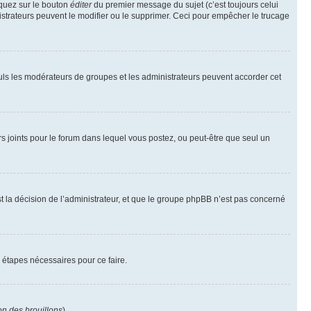
iquez sur le bouton
éditer
du premier message du sujet (c’est toujours celui
istrateurs peuvent le modifier ou le supprimer. Ceci pour empêcher le trucage
Seuls les modérateurs de groupes et les administrateurs peuvent accorder cet
iers joints pour le forum dans lequel vous postez, ou peut-être que seul un
 la décision de l’administrateur, et que le groupe phpBB n’est pas concerné
 étapes nécessaires pour ce faire.
on des brouillons
).