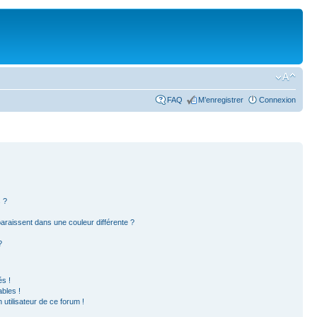
FAQ
M’enregistrer
Connexion
 ?
paraissent dans une couleur différente ?
?
s !
bles !
 utilisateur de ce forum !