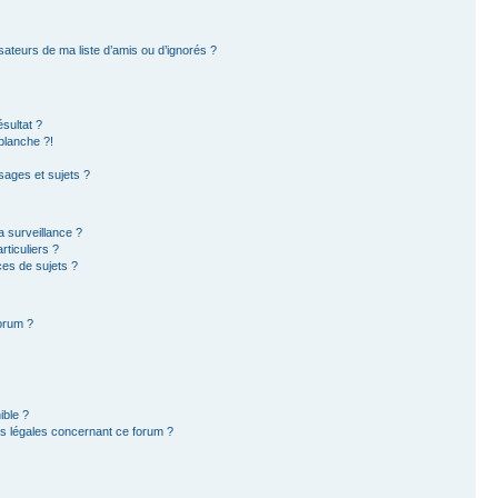
sateurs de ma liste d’amis ou d’ignorés ?
sultat ?
blanche ?!
ages et sujets ?
la surveillance ?
ticuliers ?
es de sujets ?
forum ?
ible ?
ns légales concernant ce forum ?