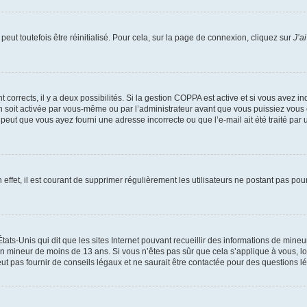
eut toutefois être réinitialisé. Pour cela, sur la page de connexion, cliquez sur
J’a
nt corrects, il y a deux possibilités. Si la gestion COPPA est active et si vous avez i
n soit activée par vous-même ou par l’administrateur avant que vous puissiez vous c
 peut que vous ayez fourni une adresse incorrecte ou que l’e-mail ait été traité par u
 effet, il est courant de supprimer régulièrement les utilisateurs ne postant pas pou
tats-Unis qui dit que les sites Internet pouvant recueillir des informations de mi
r un mineur de moins de 13 ans. Si vous n’êtes pas sûr que cela s’applique à vous, l
 pas fournir de conseils légaux et ne saurait être contactée pour des questions lég