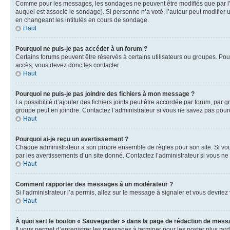
Comme pour les messages, les sondages ne peuvent être modifiés que par l’a
auquel est associé le sondage). Si personne n’a voté, l’auteur peut modifier
en changeant les intitulés en cours de sondage.
Haut
Pourquoi ne puis-je pas accéder à un forum ?
Certains forums peuvent être réservés à certains utilisateurs ou groupes. Pour
accès, vous devez donc les contacter.
Haut
Pourquoi ne puis-je pas joindre des fichiers à mon message ?
La possibilité d’ajouter des fichiers joints peut être accordée par forum, par g
groupe peut en joindre. Contactez l’administrateur si vous ne savez pas pourq
Haut
Pourquoi ai-je reçu un avertissement ?
Chaque administrateur a son propre ensemble de règles pour son site. Si vou
par les avertissements d’un site donné. Contactez l’administrateur si vous n
Haut
Comment rapporter des messages à un modérateur ?
Si l’administrateur l’a permis, allez sur le message à signaler et vous devri
Haut
À quoi sert le bouton « Sauvegarder » dans la page de rédaction de mess
Il vous permet d’enregistrer les messages à terminer pour les poster plus tard