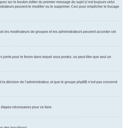
iquez sur le bouton
éditer
du premier message du sujet (c’est toujours celui
istrateurs peuvent le modifier ou le supprimer. Ceci pour empêcher le trucage
Seuls les modérateurs de groupes et les administrateurs peuvent accorder cet
iers joints pour le forum dans lequel vous postez, ou peut-être que seul un
 la décision de l’administrateur, et que le groupe phpBB n’est pas concerné
 étapes nécessaires pour ce faire.
on des brouillons
).