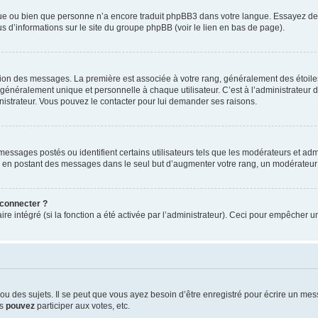
ngue ou bien que personne n’a encore traduit phpBB3 dans votre langue. Essayez de d
us d’informations sur le site du groupe phpBB (voir le lien en bas de page).
ation des messages. La première est associée à votre rang, généralement des étoile
éralement unique et personnelle à chaque utilisateur. C’est à l’administrateur d’ac
inistrateur. Vous pouvez le contacter pour lui demander ses raisons.
essages postés ou identifient certains utilisateurs tels que les modérateurs et admi
ums en postant des messages dans le seul but d’augmenter votre rang, un modérateu
 connecter ?
ire intégré (si la fonction a été activée par l’administrateur). Ceci pour empêcher un
 des sujets. Il se peut que vous ayez besoin d’être enregistré pour écrire un mes
us
pouvez
participer aux votes, etc.