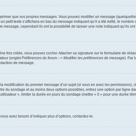
pprimer que vos propres messages. Vous pouvez modifier un message (quelquefois d
it texte s’affichera en bas du message indiquant qu’il a été édité, le nombre de fo
message, cependant ils ont la possibilité de laisser une note indiquant qu’ils ont m
 Une fois créée, vous pouvez cocher
Attacher sa signature
sur le formulaire de réda
ateur (onglet
Préférences du forum --> Modifier les préférences de message
). Par 
rédaction de message.
u la modification du premier message d’un sujet (si vous en avez les permissions), c
titre du sondage et au moins deux options possibles, entrez une option par ligne
utilisateur », limiter la durée en jours du sondage (mettre « 0 » pour une durée illimi
vous avez besoin d’indiquer plus d’options, contactez-le.