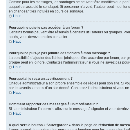
Comme pour les messages, les sondages ne peuvent être modifiés que par l’a
auquel est associé le sondage). Si personne n’a voté, l’auteur peut modifier
en changeant les intitulés en cours de sondage.
Haut
Pourquoi ne puis-je pas accéder à un forum ?
Certains forums peuvent être réservés à certains utilisateurs ou groupes. Pour
accès, vous devez donc les contacter.
Haut
Pourquoi ne puis-je pas joindre des fichiers à mon message ?
La possibilité d’ajouter des fichiers joints peut être accordée par forum, par g
groupe peut en joindre. Contactez l’administrateur si vous ne savez pas pourq
Haut
Pourquoi ai-je reçu un avertissement ?
Chaque administrateur a son propre ensemble de règles pour son site. Si vou
par les avertissements d’un site donné. Contactez l’administrateur si vous n
Haut
Comment rapporter des messages à un modérateur ?
Si l’administrateur l’a permis, allez sur le message à signaler et vous devri
Haut
À quoi sert le bouton « Sauvegarder » dans la page de rédaction de mess
Il vous permet d’enregistrer les messages à terminer pour les poster plus tard