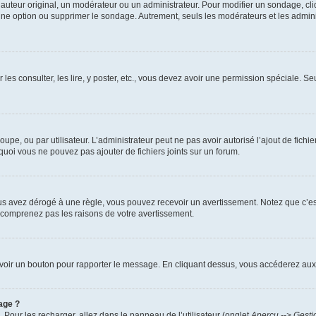
uteur original, un modérateur ou un administrateur. Pour modifier un sondage, cl
 une option ou supprimer le sondage. Autrement, seuls les modérateurs et les admin
 les consulter, les lire, y poster, etc., vous devez avoir une permission spéciale. 
roupe, ou par utilisateur. L’administrateur peut ne pas avoir autorisé l’ajout de fich
uoi vous ne pouvez pas ajouter de fichiers joints sur un forum.
s avez dérogé à une règle, vous pouvez recevoir un avertissement. Notez que c’est
e comprenez pas les raisons de votre avertissement.
ez voir un bouton pour rapporter le message. En cliquant dessus, vous accéderez aux
age ?
. Pour les recharger, allez dans le panneau de l’utilisateur (onglet
Aperçu --> Gesti