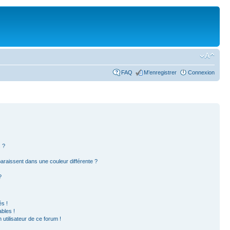
FAQ
M’enregistrer
Connexion
 ?
paraissent dans une couleur différente ?
?
s !
bles !
 utilisateur de ce forum !