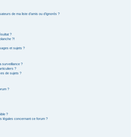
sateurs de ma liste d’amis ou d’ignorés ?
sultat ?
blanche ?!
ages et sujets ?
la surveillance ?
ticuliers ?
es de sujets ?
forum ?
ible ?
ns légales concernant ce forum ?