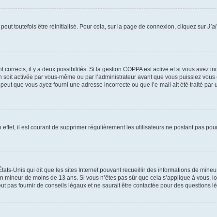
eut toutefois être réinitialisé. Pour cela, sur la page de connexion, cliquez sur
J’a
nt corrects, il y a deux possibilités. Si la gestion COPPA est active et si vous avez i
n soit activée par vous-même ou par l’administrateur avant que vous puissiez vous c
 peut que vous ayez fourni une adresse incorrecte ou que l’e-mail ait été traité par u
 effet, il est courant de supprimer régulièrement les utilisateurs ne postant pas pou
tats-Unis qui dit que les sites Internet pouvant recueillir des informations de mi
r un mineur de moins de 13 ans. Si vous n’êtes pas sûr que cela s’applique à vous, l
 pas fournir de conseils légaux et ne saurait être contactée pour des questions lég