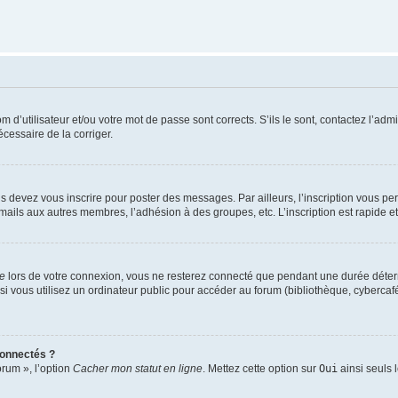
d’utilisateur et/ou votre mot de passe sont corrects. S’ils le sont, contactez l’admi
écessaire de la corriger.
s devez vous inscrire pour poster des messages. Par ailleurs, l’inscription vous p
mails aux autres membres, l’adhésion à des groupes, etc. L’inscription est rapide e
te
lors de votre connexion, vous ne resterez connecté que pendant une durée déterm
vous utilisez un ordinateur public pour accéder au forum (bibliothèque, cybercafé, u
connectés ?
orum », l’option
Cacher mon statut en ligne
. Mettez cette option sur
Oui
ainsi seuls 