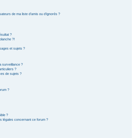
sateurs de ma liste d’amis ou d’ignorés ?
sultat ?
blanche ?!
ages et sujets ?
la surveillance ?
ticuliers ?
es de sujets ?
forum ?
ible ?
ns légales concernant ce forum ?