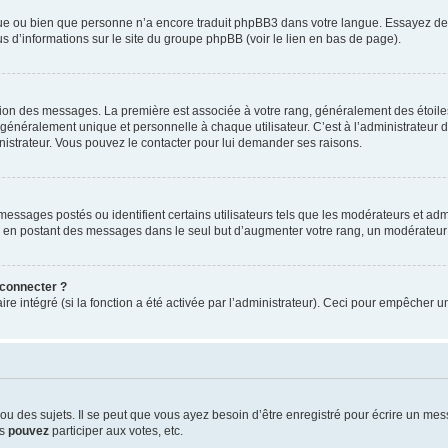
ngue ou bien que personne n’a encore traduit phpBB3 dans votre langue. Essayez de d
us d’informations sur le site du groupe phpBB (voir le lien en bas de page).
ation des messages. La première est associée à votre rang, généralement des étoile
éralement unique et personnelle à chaque utilisateur. C’est à l’administrateur d’ac
inistrateur. Vous pouvez le contacter pour lui demander ses raisons.
essages postés ou identifient certains utilisateurs tels que les modérateurs et admi
ums en postant des messages dans le seul but d’augmenter votre rang, un modérateu
 connecter ?
ire intégré (si la fonction a été activée par l’administrateur). Ceci pour empêcher un
 des sujets. Il se peut que vous ayez besoin d’être enregistré pour écrire un mes
us
pouvez
participer aux votes, etc.