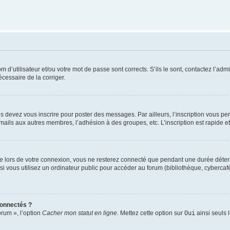
d’utilisateur et/ou votre mot de passe sont corrects. S’ils le sont, contactez l’admi
écessaire de la corriger.
s devez vous inscrire pour poster des messages. Par ailleurs, l’inscription vous p
mails aux autres membres, l’adhésion à des groupes, etc. L’inscription est rapide e
te
lors de votre connexion, vous ne resterez connecté que pendant une durée déterm
vous utilisez un ordinateur public pour accéder au forum (bibliothèque, cybercafé, u
connectés ?
orum », l’option
Cacher mon statut en ligne
. Mettez cette option sur
Oui
ainsi seuls 