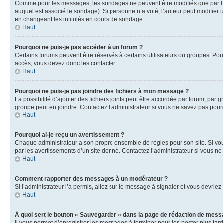
Comme pour les messages, les sondages ne peuvent être modifiés que par l’a
auquel est associé le sondage). Si personne n’a voté, l’auteur peut modifier
en changeant les intitulés en cours de sondage.
Haut
Pourquoi ne puis-je pas accéder à un forum ?
Certains forums peuvent être réservés à certains utilisateurs ou groupes. Pour
accès, vous devez donc les contacter.
Haut
Pourquoi ne puis-je pas joindre des fichiers à mon message ?
La possibilité d’ajouter des fichiers joints peut être accordée par forum, par g
groupe peut en joindre. Contactez l’administrateur si vous ne savez pas pourq
Haut
Pourquoi ai-je reçu un avertissement ?
Chaque administrateur a son propre ensemble de règles pour son site. Si vou
par les avertissements d’un site donné. Contactez l’administrateur si vous n
Haut
Comment rapporter des messages à un modérateur ?
Si l’administrateur l’a permis, allez sur le message à signaler et vous devri
Haut
À quoi sert le bouton « Sauvegarder » dans la page de rédaction de mess
Il vous permet d’enregistrer les messages à terminer pour les poster plus tard