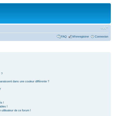
FAQ
M’enregistrer
Connexion
 ?
paraissent dans une couleur différente ?
?
s !
bles !
 utilisateur de ce forum !