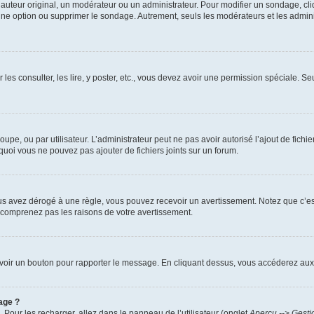
uteur original, un modérateur ou un administrateur. Pour modifier un sondage, cl
 une option ou supprimer le sondage. Autrement, seuls les modérateurs et les admin
 les consulter, les lire, y poster, etc., vous devez avoir une permission spéciale. 
roupe, ou par utilisateur. L’administrateur peut ne pas avoir autorisé l’ajout de fich
uoi vous ne pouvez pas ajouter de fichiers joints sur un forum.
s avez dérogé à une règle, vous pouvez recevoir un avertissement. Notez que c’est
e comprenez pas les raisons de votre avertissement.
ez voir un bouton pour rapporter le message. En cliquant dessus, vous accéderez aux
age ?
. Pour les recharger, allez dans le panneau de l’utilisateur (onglet
Aperçu --> Gesti