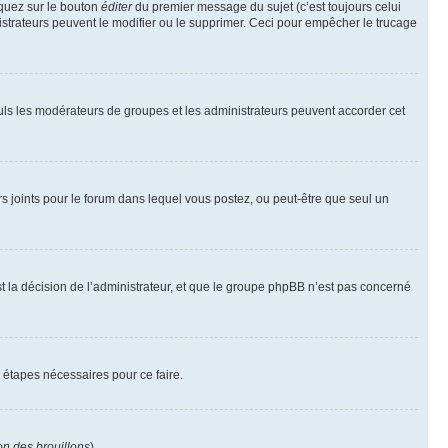
iquez sur le bouton
éditer
du premier message du sujet (c’est toujours celui
istrateurs peuvent le modifier ou le supprimer. Ceci pour empêcher le trucage
Seuls les modérateurs de groupes et les administrateurs peuvent accorder cet
iers joints pour le forum dans lequel vous postez, ou peut-être que seul un
 la décision de l’administrateur, et que le groupe phpBB n’est pas concerné
 étapes nécessaires pour ce faire.
on des brouillons
).