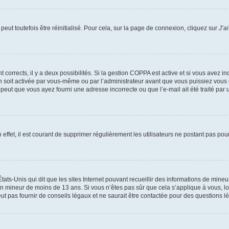
eut toutefois être réinitialisé. Pour cela, sur la page de connexion, cliquez sur
J’a
nt corrects, il y a deux possibilités. Si la gestion COPPA est active et si vous avez i
n soit activée par vous-même ou par l’administrateur avant que vous puissiez vous c
 peut que vous ayez fourni une adresse incorrecte ou que l’e-mail ait été traité par u
 effet, il est courant de supprimer régulièrement les utilisateurs ne postant pas pou
tats-Unis qui dit que les sites Internet pouvant recueillir des informations de mi
r un mineur de moins de 13 ans. Si vous n’êtes pas sûr que cela s’applique à vous, l
 pas fournir de conseils légaux et ne saurait être contactée pour des questions lég