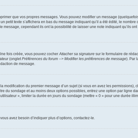
pprimer que vos propres messages. Vous pouvez modifier un message (quelquefois d
it texte s’affichera en bas du message indiquant qu’il a été édité, le nombre de fo
message, cependant ils ont la possibilité de laisser une note indiquant qu’ils ont m
 Une fois créée, vous pouvez cocher
Attacher sa signature
sur le formulaire de réda
ateur (onglet
Préférences du forum --> Modifier les préférences de message
). Par 
rédaction de message.
u la modification du premier message d’un sujet (si vous en avez les permissions), c
titre du sondage et au moins deux options possibles, entrez une option par ligne
utilisateur », limiter la durée en jours du sondage (mettre « 0 » pour une durée illimi
vous avez besoin d’indiquer plus d’options, contactez-le.