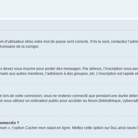
d’utilisateur et/ou votre mot de passe sont corrects. S’ils le sont, contactez l’admi
écessaire de la corriger.
s devez vous inscrire pour poster des messages. Par ailleurs, l’inscription vous p
mails aux autres membres, l’adhésion à des groupes, etc. L’inscription est rapide e
te
lors de votre connexion, vous ne resterez connecté que pendant une durée déterm
vous utilisez un ordinateur public pour accéder au forum (bibliothèque, cybercafé, u
connectés ?
orum », l’option
Cacher mon statut en ligne
. Mettez cette option sur
Oui
ainsi seuls 