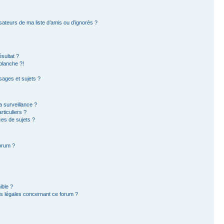
sateurs de ma liste d’amis ou d’ignorés ?
sultat ?
blanche ?!
ages et sujets ?
la surveillance ?
ticuliers ?
es de sujets ?
forum ?
ible ?
ns légales concernant ce forum ?