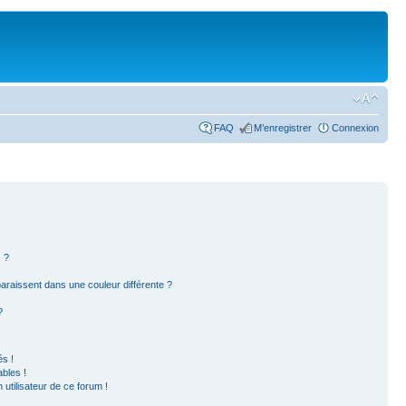
FAQ
M’enregistrer
Connexion
 ?
paraissent dans une couleur différente ?
?
s !
bles !
 utilisateur de ce forum !