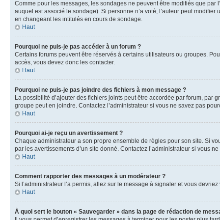
Comme pour les messages, les sondages ne peuvent être modifiés que par l’a
auquel est associé le sondage). Si personne n’a voté, l’auteur peut modifier
en changeant les intitulés en cours de sondage.
Haut
Pourquoi ne puis-je pas accéder à un forum ?
Certains forums peuvent être réservés à certains utilisateurs ou groupes. Pour
accès, vous devez donc les contacter.
Haut
Pourquoi ne puis-je pas joindre des fichiers à mon message ?
La possibilité d’ajouter des fichiers joints peut être accordée par forum, par g
groupe peut en joindre. Contactez l’administrateur si vous ne savez pas pourq
Haut
Pourquoi ai-je reçu un avertissement ?
Chaque administrateur a son propre ensemble de règles pour son site. Si vou
par les avertissements d’un site donné. Contactez l’administrateur si vous n
Haut
Comment rapporter des messages à un modérateur ?
Si l’administrateur l’a permis, allez sur le message à signaler et vous devri
Haut
À quoi sert le bouton « Sauvegarder » dans la page de rédaction de mess
Il vous permet d’enregistrer les messages à terminer pour les poster plus tard