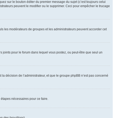
iquez sur le bouton
éditer
du premier message du sujet (c’est toujours celui
istrateurs peuvent le modifier ou le supprimer. Ceci pour empêcher le trucage
Seuls les modérateurs de groupes et les administrateurs peuvent accorder cet
iers joints pour le forum dans lequel vous postez, ou peut-être que seul un
 la décision de l’administrateur, et que le groupe phpBB n’est pas concerné
 étapes nécessaires pour ce faire.
on des brouillons
).