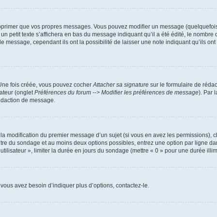
pprimer que vos propres messages. Vous pouvez modifier un message (quelquefois d
it texte s’affichera en bas du message indiquant qu’il a été édité, le nombre de fo
message, cependant ils ont la possibilité de laisser une note indiquant qu’ils ont m
 Une fois créée, vous pouvez cocher
Attacher sa signature
sur le formulaire de réda
ateur (onglet
Préférences du forum --> Modifier les préférences de message
). Par 
rédaction de message.
u la modification du premier message d’un sujet (si vous en avez les permissions), c
titre du sondage et au moins deux options possibles, entrez une option par ligne
utilisateur », limiter la durée en jours du sondage (mettre « 0 » pour une durée illimi
vous avez besoin d’indiquer plus d’options, contactez-le.