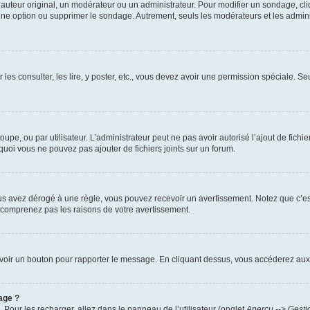
uteur original, un modérateur ou un administrateur. Pour modifier un sondage, cl
 une option ou supprimer le sondage. Autrement, seuls les modérateurs et les admin
 les consulter, les lire, y poster, etc., vous devez avoir une permission spéciale. 
roupe, ou par utilisateur. L’administrateur peut ne pas avoir autorisé l’ajout de fich
uoi vous ne pouvez pas ajouter de fichiers joints sur un forum.
s avez dérogé à une règle, vous pouvez recevoir un avertissement. Notez que c’est
e comprenez pas les raisons de votre avertissement.
ez voir un bouton pour rapporter le message. En cliquant dessus, vous accéderez aux
age ?
. Pour les recharger, allez dans le panneau de l’utilisateur (onglet
Aperçu --> Gesti