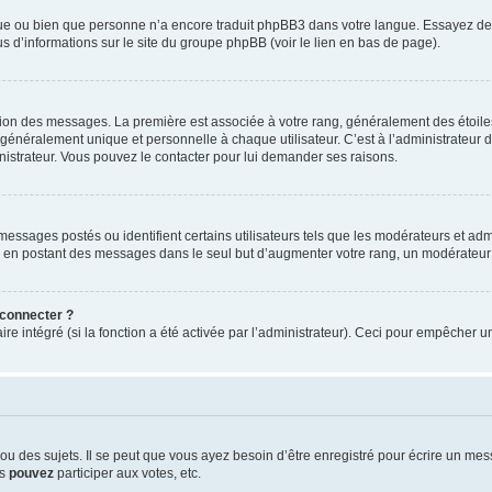
ngue ou bien que personne n’a encore traduit phpBB3 dans votre langue. Essayez de d
us d’informations sur le site du groupe phpBB (voir le lien en bas de page).
ation des messages. La première est associée à votre rang, généralement des étoile
éralement unique et personnelle à chaque utilisateur. C’est à l’administrateur d’ac
inistrateur. Vous pouvez le contacter pour lui demander ses raisons.
essages postés ou identifient certains utilisateurs tels que les modérateurs et admi
ums en postant des messages dans le seul but d’augmenter votre rang, un modérateu
 connecter ?
ire intégré (si la fonction a été activée par l’administrateur). Ceci pour empêcher un
 des sujets. Il se peut que vous ayez besoin d’être enregistré pour écrire un mes
us
pouvez
participer aux votes, etc.