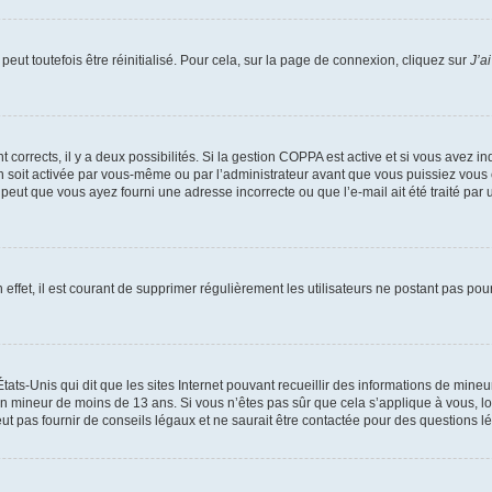
eut toutefois être réinitialisé. Pour cela, sur la page de connexion, cliquez sur
J’a
nt corrects, il y a deux possibilités. Si la gestion COPPA est active et si vous avez i
n soit activée par vous-même ou par l’administrateur avant que vous puissiez vous c
 peut que vous ayez fourni une adresse incorrecte ou que l’e-mail ait été traité par u
 effet, il est courant de supprimer régulièrement les utilisateurs ne postant pas pou
tats-Unis qui dit que les sites Internet pouvant recueillir des informations de mi
r un mineur de moins de 13 ans. Si vous n’êtes pas sûr que cela s’applique à vous, l
 pas fournir de conseils légaux et ne saurait être contactée pour des questions lég