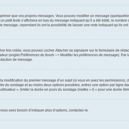
pprimer que vos propres messages. Vous pouvez modifier un message (quelquefois d
it texte s’affichera en bas du message indiquant qu’il a été édité, le nombre de fo
message, cependant ils ont la possibilité de laisser une note indiquant qu’ils ont m
 Une fois créée, vous pouvez cocher
Attacher sa signature
sur le formulaire de réda
ateur (onglet
Préférences du forum --> Modifier les préférences de message
). Par 
rédaction de message.
u la modification du premier message d’un sujet (si vous en avez les permissions), c
titre du sondage et au moins deux options possibles, entrez une option par ligne
utilisateur », limiter la durée en jours du sondage (mettre « 0 » pour une durée illimi
vous avez besoin d’indiquer plus d’options, contactez-le.