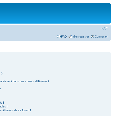
FAQ
M’enregistrer
Connexion
 ?
paraissent dans une couleur différente ?
?
s !
bles !
 utilisateur de ce forum !