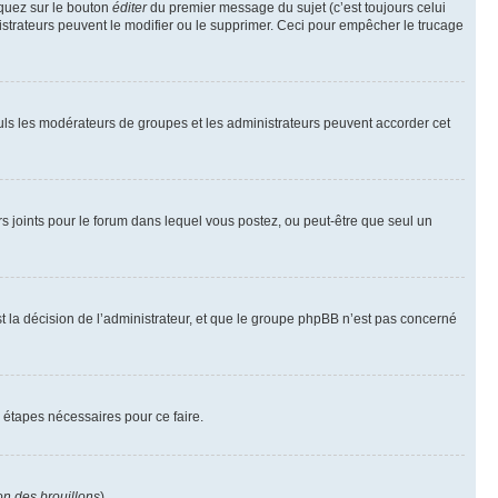
iquez sur le bouton
éditer
du premier message du sujet (c’est toujours celui
istrateurs peuvent le modifier ou le supprimer. Ceci pour empêcher le trucage
Seuls les modérateurs de groupes et les administrateurs peuvent accorder cet
iers joints pour le forum dans lequel vous postez, ou peut-être que seul un
 la décision de l’administrateur, et que le groupe phpBB n’est pas concerné
 étapes nécessaires pour ce faire.
on des brouillons
).