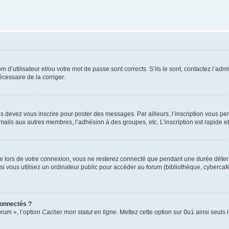
d’utilisateur et/ou votre mot de passe sont corrects. S’ils le sont, contactez l’admi
écessaire de la corriger.
s devez vous inscrire pour poster des messages. Par ailleurs, l’inscription vous p
mails aux autres membres, l’adhésion à des groupes, etc. L’inscription est rapide e
te
lors de votre connexion, vous ne resterez connecté que pendant une durée déterm
vous utilisez un ordinateur public pour accéder au forum (bibliothèque, cybercafé, u
connectés ?
orum », l’option
Cacher mon statut en ligne
. Mettez cette option sur
Oui
ainsi seuls 