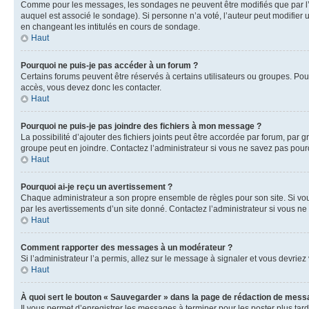
Comme pour les messages, les sondages ne peuvent être modifiés que par l’a
auquel est associé le sondage). Si personne n’a voté, l’auteur peut modifier
en changeant les intitulés en cours de sondage.
Haut
Pourquoi ne puis-je pas accéder à un forum ?
Certains forums peuvent être réservés à certains utilisateurs ou groupes. Pour
accès, vous devez donc les contacter.
Haut
Pourquoi ne puis-je pas joindre des fichiers à mon message ?
La possibilité d’ajouter des fichiers joints peut être accordée par forum, par g
groupe peut en joindre. Contactez l’administrateur si vous ne savez pas pourq
Haut
Pourquoi ai-je reçu un avertissement ?
Chaque administrateur a son propre ensemble de règles pour son site. Si vou
par les avertissements d’un site donné. Contactez l’administrateur si vous n
Haut
Comment rapporter des messages à un modérateur ?
Si l’administrateur l’a permis, allez sur le message à signaler et vous devri
Haut
À quoi sert le bouton « Sauvegarder » dans la page de rédaction de mess
Il vous permet d’enregistrer les messages à terminer pour les poster plus tard