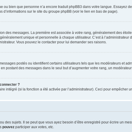
ngue ou bien que personne n’a encore traduit phpBB3 dans votre langue. Essayez de d
us d’informations sur le site du groupe phpBB (voir le lien en bas de page).
ation des messages. La première est associée à votre rang, généralement des étoile
éralement unique et personnelle à chaque utilisateur. C’est à l’administrateur d’ac
inistrateur. Vous pouvez le contacter pour lui demander ses raisons.
essages postés ou identifient certains utilisateurs tels que les modérateurs et admi
ums en postant des messages dans le seul but d’augmenter votre rang, un modérateu
 connecter ?
ire intégré (si la fonction a été activée par l’administrateur). Ceci pour empêcher un
 des sujets. Il se peut que vous ayez besoin d’être enregistré pour écrire un mes
us
pouvez
participer aux votes, etc.