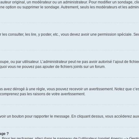
uteur original, un modérateur ou un administrateur. Pour modifier un sondage, cl
 une option ou supprimer le sondage. Autrement, seuls les modérateurs et les admin
 les consulter, les lire, y poster, etc., vous devez avoir une permission spéciale. 
roupe, ou par utilisateur. L’administrateur peut ne pas avoir autorisé l’ajout de fich
uoi vous ne pouvez pas ajouter de fichiers joints sur un forum.
s avez dérogé à une règle, vous pouvez recevoir un avertissement. Notez que c’est
e comprenez pas les raisons de votre avertissement.
ez voir un bouton pour rapporter le message. En cliquant dessus, vous accéderez aux
age ?
. Pour les recharger, allez dans le panneau de l’utilisateur (onglet
Aperçu --> Gesti