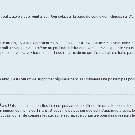
eut toutefois être réinitialisé. Pour cela, sur la page de connexion, cliquez sur
J’a
nt corrects, il y a deux possibilités. Si la gestion COPPA est active et si vous avez i
n soit activée par vous-même ou par l’administrateur avant que vous puissiez vous c
 peut que vous ayez fourni une adresse incorrecte ou que l’e-mail ait été traité par u
 effet, il est courant de supprimer régulièrement les utilisateurs ne postant pas pou
tats-Unis qui dit que les sites Internet pouvant recueillir des informations de mi
r un mineur de moins de 13 ans. Si vous n’êtes pas sûr que cela s’applique à vous, l
 pas fournir de conseils légaux et ne saurait être contactée pour des questions lég