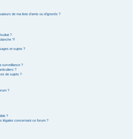
sateurs de ma liste d’amis ou d’ignorés ?
sultat ?
blanche ?!
ages et sujets ?
la surveillance ?
ticuliers ?
es de sujets ?
forum ?
ible ?
ns légales concernant ce forum ?