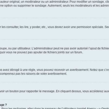
uteur original, un modérateur ou un administrateur. Pour modifier un sondage, cl
 une option ou supprimer le sondage. Autrement, seuls les modérateurs et les admin
 les consulter, les lire, y poster, etc., vous devez avoir une permission spéciale. 
roupe, ou par utilisateur. L’administrateur peut ne pas avoir autorisé l’ajout de fich
uoi vous ne pouvez pas ajouter de fichiers joints sur un forum.
s avez dérogé à une règle, vous pouvez recevoir un avertissement. Notez que c’est
e comprenez pas les raisons de votre avertissement.
ez voir un bouton pour rapporter le message. En cliquant dessus, vous accéderez aux
age ?
. Pour les recharger, allez dans le panneau de l’utilisateur (onglet
Aperçu --> Gesti