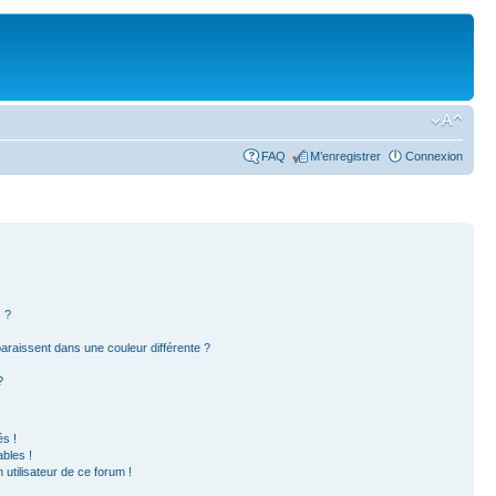
FAQ
M’enregistrer
Connexion
 ?
paraissent dans une couleur différente ?
?
s !
bles !
 utilisateur de ce forum !