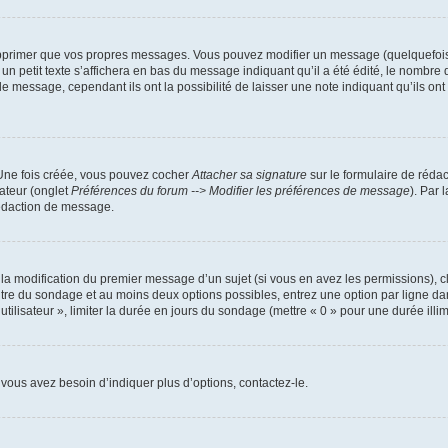
pprimer que vos propres messages. Vous pouvez modifier un message (quelquefois d
it texte s’affichera en bas du message indiquant qu’il a été édité, le nombre de fo
message, cependant ils ont la possibilité de laisser une note indiquant qu’ils ont m
 Une fois créée, vous pouvez cocher
Attacher sa signature
sur le formulaire de réda
ateur (onglet
Préférences du forum --> Modifier les préférences de message
). Par 
rédaction de message.
u la modification du premier message d’un sujet (si vous en avez les permissions), c
titre du sondage et au moins deux options possibles, entrez une option par ligne
utilisateur », limiter la durée en jours du sondage (mettre « 0 » pour une durée illimi
vous avez besoin d’indiquer plus d’options, contactez-le.