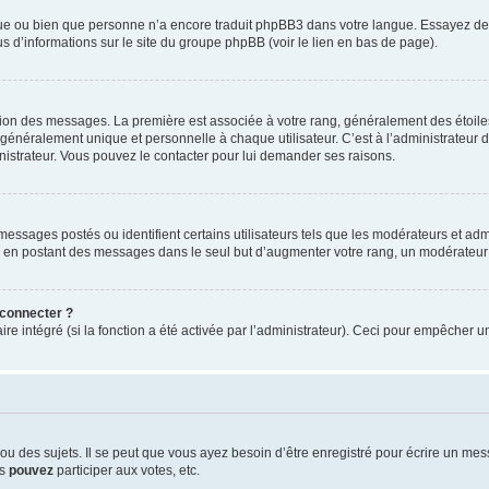
ngue ou bien que personne n’a encore traduit phpBB3 dans votre langue. Essayez de d
us d’informations sur le site du groupe phpBB (voir le lien en bas de page).
ation des messages. La première est associée à votre rang, généralement des étoile
éralement unique et personnelle à chaque utilisateur. C’est à l’administrateur d’ac
inistrateur. Vous pouvez le contacter pour lui demander ses raisons.
essages postés ou identifient certains utilisateurs tels que les modérateurs et admi
ums en postant des messages dans le seul but d’augmenter votre rang, un modérateu
 connecter ?
ire intégré (si la fonction a été activée par l’administrateur). Ceci pour empêcher un
 des sujets. Il se peut que vous ayez besoin d’être enregistré pour écrire un mes
us
pouvez
participer aux votes, etc.