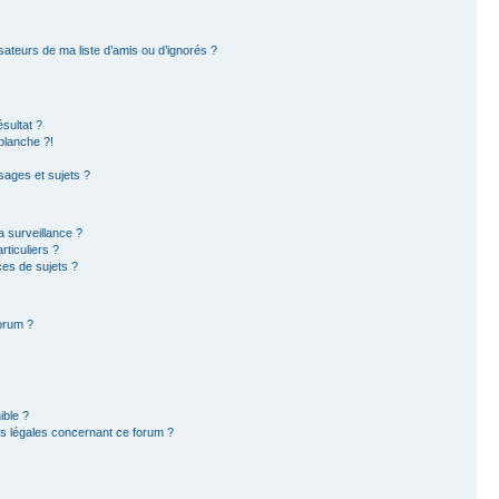
sateurs de ma liste d’amis ou d’ignorés ?
sultat ?
blanche ?!
ages et sujets ?
la surveillance ?
ticuliers ?
es de sujets ?
forum ?
ible ?
ns légales concernant ce forum ?