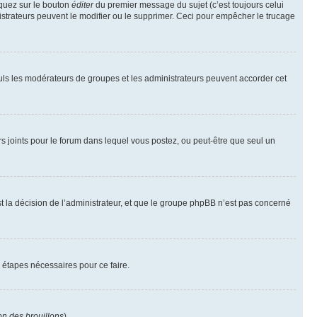
iquez sur le bouton
éditer
du premier message du sujet (c’est toujours celui
istrateurs peuvent le modifier ou le supprimer. Ceci pour empêcher le trucage
Seuls les modérateurs de groupes et les administrateurs peuvent accorder cet
iers joints pour le forum dans lequel vous postez, ou peut-être que seul un
 la décision de l’administrateur, et que le groupe phpBB n’est pas concerné
 étapes nécessaires pour ce faire.
on des brouillons
).