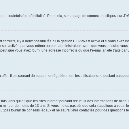
eut toutefois être réinitialisé. Pour cela, sur la page de connexion, cliquez sur
J’a
nt corrects, il y a deux possibilités. Si la gestion COPPA est active et si vous avez i
n soit activée par vous-même ou par l’administrateur avant que vous puissiez vous c
 peut que vous ayez fourni une adresse incorrecte ou que l’e-mail ait été traité par u
 effet, il est courant de supprimer régulièrement les utilisateurs ne postant pas pou
tats-Unis qui dit que les sites Internet pouvant recueillir des informations de mi
r un mineur de moins de 13 ans. Si vous n’êtes pas sûr que cela s’applique à vous, l
 pas fournir de conseils légaux et ne saurait être contactée pour des questions lég