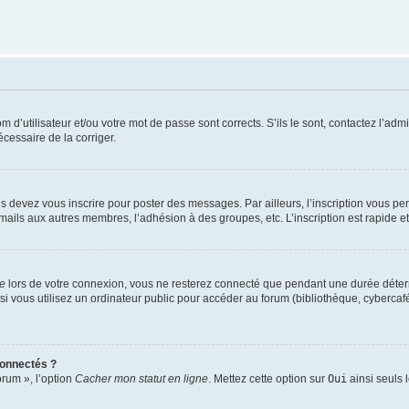
d’utilisateur et/ou votre mot de passe sont corrects. S’ils le sont, contactez l’admi
écessaire de la corriger.
s devez vous inscrire pour poster des messages. Par ailleurs, l’inscription vous p
mails aux autres membres, l’adhésion à des groupes, etc. L’inscription est rapide e
te
lors de votre connexion, vous ne resterez connecté que pendant une durée déterm
vous utilisez un ordinateur public pour accéder au forum (bibliothèque, cybercafé, u
connectés ?
orum », l’option
Cacher mon statut en ligne
. Mettez cette option sur
Oui
ainsi seuls 