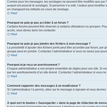
Comme pour les messages, les sondages ne peuvent être modifiés que par l’a
auquel est associé le sondage). Si personne n’a voté, l’auteur peut modifier
en changeant les intitulés en cours de sondage.
Haut
Pourquoi ne puis-je pas accéder à un forum ?
Certains forums peuvent être réservés à certains utilisateurs ou groupes. Pour
accès, vous devez donc les contacter.
Haut
Pourquoi ne puis-je pas joindre des fichiers à mon message ?
La possibilité d’ajouter des fichiers joints peut être accordée par forum, par g
groupe peut en joindre. Contactez l’administrateur si vous ne savez pas pourq
Haut
Pourquoi ai-je reçu un avertissement ?
Chaque administrateur a son propre ensemble de règles pour son site. Si vou
par les avertissements d’un site donné. Contactez l’administrateur si vous n
Haut
Comment rapporter des messages à un modérateur ?
Si l’administrateur l’a permis, allez sur le message à signaler et vous devri
Haut
À quoi sert le bouton « Sauvegarder » dans la page de rédaction de mess
Il vous permet d’enregistrer les messages à terminer pour les poster plus tard