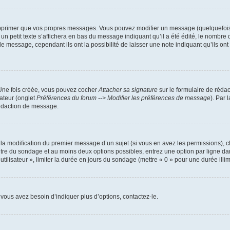
pprimer que vos propres messages. Vous pouvez modifier un message (quelquefois d
it texte s’affichera en bas du message indiquant qu’il a été édité, le nombre de fo
message, cependant ils ont la possibilité de laisser une note indiquant qu’ils ont m
 Une fois créée, vous pouvez cocher
Attacher sa signature
sur le formulaire de réda
ateur (onglet
Préférences du forum --> Modifier les préférences de message
). Par 
rédaction de message.
u la modification du premier message d’un sujet (si vous en avez les permissions), c
titre du sondage et au moins deux options possibles, entrez une option par ligne
utilisateur », limiter la durée en jours du sondage (mettre « 0 » pour une durée illimi
vous avez besoin d’indiquer plus d’options, contactez-le.