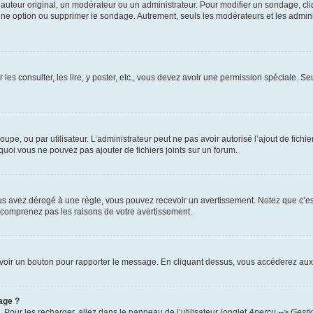
uteur original, un modérateur ou un administrateur. Pour modifier un sondage, cl
 une option ou supprimer le sondage. Autrement, seuls les modérateurs et les admin
 les consulter, les lire, y poster, etc., vous devez avoir une permission spéciale. 
roupe, ou par utilisateur. L’administrateur peut ne pas avoir autorisé l’ajout de fich
uoi vous ne pouvez pas ajouter de fichiers joints sur un forum.
s avez dérogé à une règle, vous pouvez recevoir un avertissement. Notez que c’est
e comprenez pas les raisons de votre avertissement.
ez voir un bouton pour rapporter le message. En cliquant dessus, vous accéderez aux
age ?
. Pour les recharger, allez dans le panneau de l’utilisateur (onglet
Aperçu --> Gesti