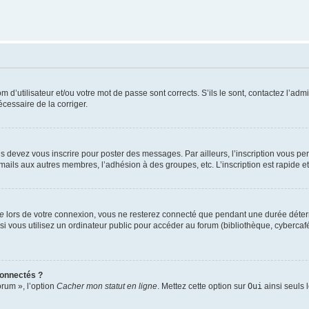
d’utilisateur et/ou votre mot de passe sont corrects. S’ils le sont, contactez l’admi
écessaire de la corriger.
s devez vous inscrire pour poster des messages. Par ailleurs, l’inscription vous p
mails aux autres membres, l’adhésion à des groupes, etc. L’inscription est rapide e
te
lors de votre connexion, vous ne resterez connecté que pendant une durée déterm
vous utilisez un ordinateur public pour accéder au forum (bibliothèque, cybercafé, u
connectés ?
orum », l’option
Cacher mon statut en ligne
. Mettez cette option sur
Oui
ainsi seuls 