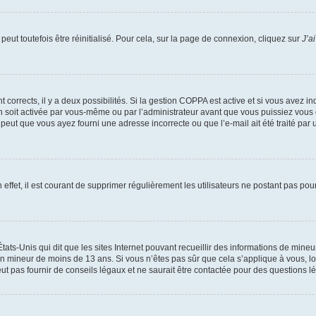
eut toutefois être réinitialisé. Pour cela, sur la page de connexion, cliquez sur
J’a
nt corrects, il y a deux possibilités. Si la gestion COPPA est active et si vous avez i
n soit activée par vous-même ou par l’administrateur avant que vous puissiez vous c
 peut que vous ayez fourni une adresse incorrecte ou que l’e-mail ait été traité par u
 effet, il est courant de supprimer régulièrement les utilisateurs ne postant pas pou
tats-Unis qui dit que les sites Internet pouvant recueillir des informations de mi
r un mineur de moins de 13 ans. Si vous n’êtes pas sûr que cela s’applique à vous, l
 pas fournir de conseils légaux et ne saurait être contactée pour des questions lég