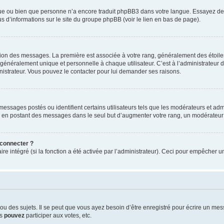
ngue ou bien que personne n’a encore traduit phpBB3 dans votre langue. Essayez de d
us d’informations sur le site du groupe phpBB (voir le lien en bas de page).
ation des messages. La première est associée à votre rang, généralement des étoile
éralement unique et personnelle à chaque utilisateur. C’est à l’administrateur d’ac
inistrateur. Vous pouvez le contacter pour lui demander ses raisons.
essages postés ou identifient certains utilisateurs tels que les modérateurs et admi
ums en postant des messages dans le seul but d’augmenter votre rang, un modérateu
 connecter ?
ire intégré (si la fonction a été activée par l’administrateur). Ceci pour empêcher un
 des sujets. Il se peut que vous ayez besoin d’être enregistré pour écrire un mes
us
pouvez
participer aux votes, etc.