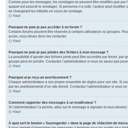
Comme pour les messages, les sondages ne peuvent être modifiés que par l’a
auquel est associé le sondage). Si personne n’a voté, l’auteur peut modifier
en changeant les intitulés en cours de sondage.
Haut
Pourquoi ne puis-je pas accéder à un forum ?
Certains forums peuvent être réservés à certains utilisateurs ou groupes. Pour
accès, vous devez donc les contacter.
Haut
Pourquoi ne puis-je pas joindre des fichiers à mon message ?
La possibilité d’ajouter des fichiers joints peut être accordée par forum, par g
groupe peut en joindre. Contactez l’administrateur si vous ne savez pas pourq
Haut
Pourquoi ai-je reçu un avertissement ?
Chaque administrateur a son propre ensemble de règles pour son site. Si vou
par les avertissements d’un site donné. Contactez l’administrateur si vous n
Haut
Comment rapporter des messages à un modérateur ?
Si l’administrateur l’a permis, allez sur le message à signaler et vous devri
Haut
À quoi sert le bouton « Sauvegarder » dans la page de rédaction de mess
Il vous permet d’enregistrer les messages à terminer pour les poster plus tard