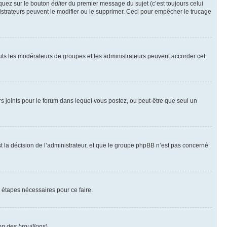
iquez sur le bouton
éditer
du premier message du sujet (c’est toujours celui
istrateurs peuvent le modifier ou le supprimer. Ceci pour empêcher le trucage
Seuls les modérateurs de groupes et les administrateurs peuvent accorder cet
iers joints pour le forum dans lequel vous postez, ou peut-être que seul un
 la décision de l’administrateur, et que le groupe phpBB n’est pas concerné
 étapes nécessaires pour ce faire.
on des brouillons
).