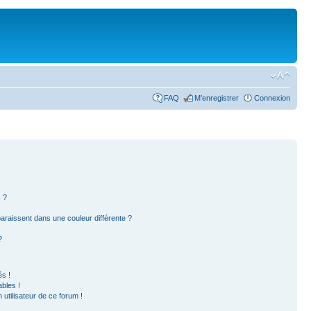
FAQ
M’enregistrer
Connexion
 ?
paraissent dans une couleur différente ?
?
s !
bles !
 utilisateur de ce forum !