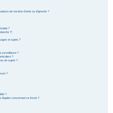
sateurs de ma liste d’amis ou d’ignorés ?
sultat ?
blanche ?!
ages et sujets ?
la surveillance ?
ticuliers ?
es de sujets ?
forum ?
ible ?
ns légales concernant ce forum ?