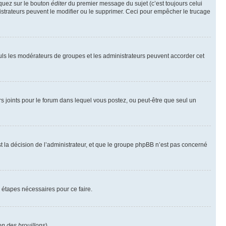
iquez sur le bouton
éditer
du premier message du sujet (c’est toujours celui
istrateurs peuvent le modifier ou le supprimer. Ceci pour empêcher le trucage
Seuls les modérateurs de groupes et les administrateurs peuvent accorder cet
iers joints pour le forum dans lequel vous postez, ou peut-être que seul un
 la décision de l’administrateur, et que le groupe phpBB n’est pas concerné
 étapes nécessaires pour ce faire.
on des brouillons
).