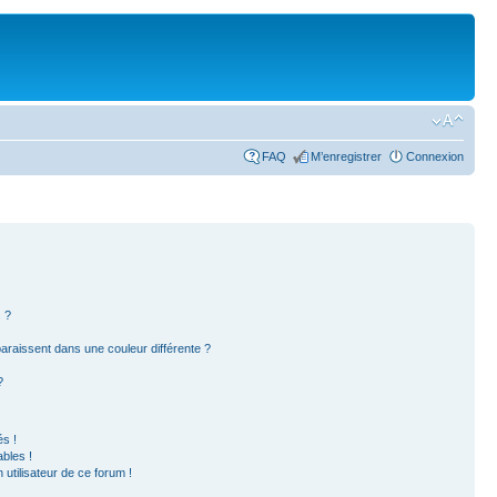
FAQ
M’enregistrer
Connexion
 ?
paraissent dans une couleur différente ?
?
s !
bles !
 utilisateur de ce forum !