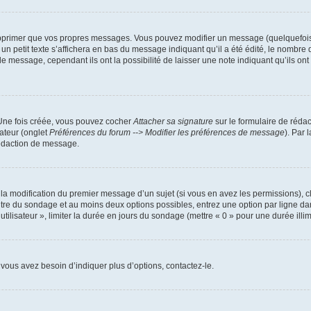
pprimer que vos propres messages. Vous pouvez modifier un message (quelquefois d
it texte s’affichera en bas du message indiquant qu’il a été édité, le nombre de fo
message, cependant ils ont la possibilité de laisser une note indiquant qu’ils ont m
 Une fois créée, vous pouvez cocher
Attacher sa signature
sur le formulaire de réda
ateur (onglet
Préférences du forum --> Modifier les préférences de message
). Par 
rédaction de message.
u la modification du premier message d’un sujet (si vous en avez les permissions), c
titre du sondage et au moins deux options possibles, entrez une option par ligne
utilisateur », limiter la durée en jours du sondage (mettre « 0 » pour une durée illimi
vous avez besoin d’indiquer plus d’options, contactez-le.