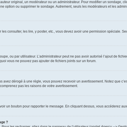
uteur original, un modérateur ou un administrateur. Pour modifier un sondage, cl
 une option ou supprimer le sondage. Autrement, seuls les modérateurs et les admin
 les consulter, les lire, y poster, etc., vous devez avoir une permission spéciale. 
roupe, ou par utilisateur. L’administrateur peut ne pas avoir autorisé l’ajout de fich
uoi vous ne pouvez pas ajouter de fichiers joints sur un forum.
s avez dérogé à une règle, vous pouvez recevoir un avertissement. Notez que c’est
e comprenez pas les raisons de votre avertissement.
ez voir un bouton pour rapporter le message. En cliquant dessus, vous accéderez aux
age ?
. Pour les recharger, allez dans le panneau de l’utilisateur (onglet
Aperçu --> Gesti