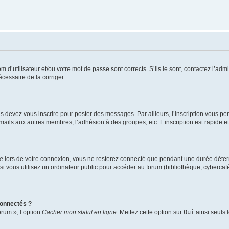
d’utilisateur et/ou votre mot de passe sont corrects. S’ils le sont, contactez l’admi
écessaire de la corriger.
s devez vous inscrire pour poster des messages. Par ailleurs, l’inscription vous p
mails aux autres membres, l’adhésion à des groupes, etc. L’inscription est rapide e
te
lors de votre connexion, vous ne resterez connecté que pendant une durée déterm
vous utilisez un ordinateur public pour accéder au forum (bibliothèque, cybercafé, u
connectés ?
orum », l’option
Cacher mon statut en ligne
. Mettez cette option sur
Oui
ainsi seuls 