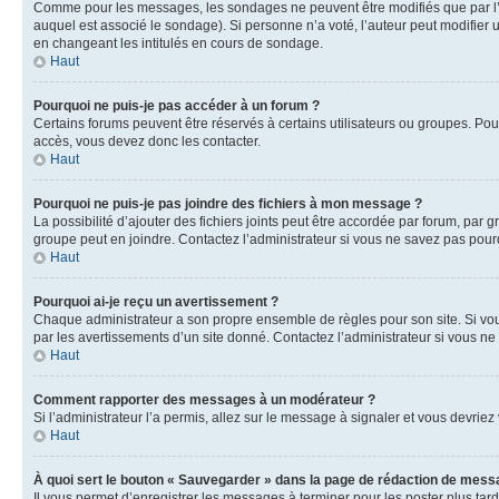
Comme pour les messages, les sondages ne peuvent être modifiés que par l’a
auquel est associé le sondage). Si personne n’a voté, l’auteur peut modifier
en changeant les intitulés en cours de sondage.
Haut
Pourquoi ne puis-je pas accéder à un forum ?
Certains forums peuvent être réservés à certains utilisateurs ou groupes. Pour
accès, vous devez donc les contacter.
Haut
Pourquoi ne puis-je pas joindre des fichiers à mon message ?
La possibilité d’ajouter des fichiers joints peut être accordée par forum, par g
groupe peut en joindre. Contactez l’administrateur si vous ne savez pas pourq
Haut
Pourquoi ai-je reçu un avertissement ?
Chaque administrateur a son propre ensemble de règles pour son site. Si vou
par les avertissements d’un site donné. Contactez l’administrateur si vous n
Haut
Comment rapporter des messages à un modérateur ?
Si l’administrateur l’a permis, allez sur le message à signaler et vous devri
Haut
À quoi sert le bouton « Sauvegarder » dans la page de rédaction de mess
Il vous permet d’enregistrer les messages à terminer pour les poster plus tard