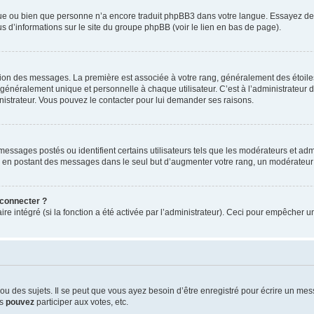
ngue ou bien que personne n’a encore traduit phpBB3 dans votre langue. Essayez de d
us d’informations sur le site du groupe phpBB (voir le lien en bas de page).
ation des messages. La première est associée à votre rang, généralement des étoile
éralement unique et personnelle à chaque utilisateur. C’est à l’administrateur d’ac
inistrateur. Vous pouvez le contacter pour lui demander ses raisons.
essages postés ou identifient certains utilisateurs tels que les modérateurs et admi
ums en postant des messages dans le seul but d’augmenter votre rang, un modérateu
 connecter ?
ire intégré (si la fonction a été activée par l’administrateur). Ceci pour empêcher un
 des sujets. Il se peut que vous ayez besoin d’être enregistré pour écrire un mes
us
pouvez
participer aux votes, etc.