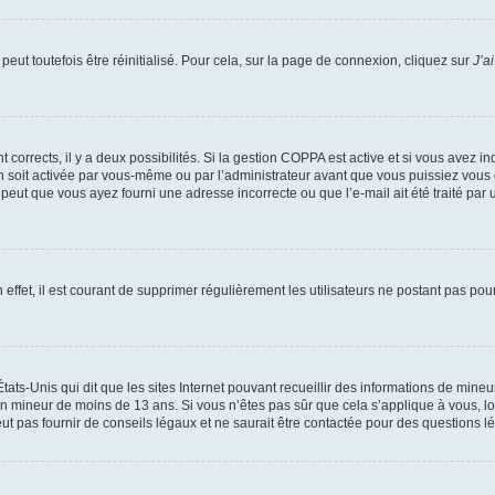
eut toutefois être réinitialisé. Pour cela, sur la page de connexion, cliquez sur
J’a
nt corrects, il y a deux possibilités. Si la gestion COPPA est active et si vous avez i
n soit activée par vous-même ou par l’administrateur avant que vous puissiez vous c
 peut que vous ayez fourni une adresse incorrecte ou que l’e-mail ait été traité par u
 effet, il est courant de supprimer régulièrement les utilisateurs ne postant pas pou
tats-Unis qui dit que les sites Internet pouvant recueillir des informations de mi
r un mineur de moins de 13 ans. Si vous n’êtes pas sûr que cela s’applique à vous, l
 pas fournir de conseils légaux et ne saurait être contactée pour des questions lég