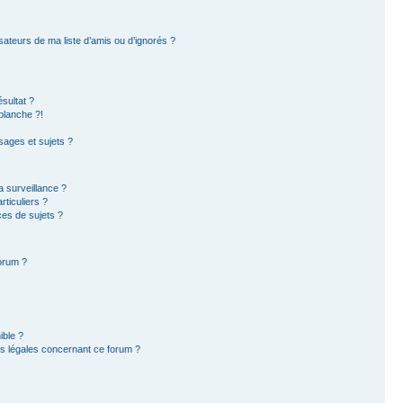
sateurs de ma liste d’amis ou d’ignorés ?
sultat ?
blanche ?!
ages et sujets ?
la surveillance ?
ticuliers ?
es de sujets ?
forum ?
ible ?
ns légales concernant ce forum ?