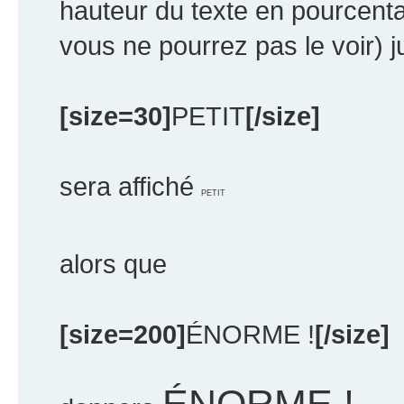
hauteur du texte en pourcentag
vous ne pourrez pas le voir) 
[size=30]
PETIT
[/size]
sera affiché
PETIT
alors que
[size=200]
ÉNORME !
[/size]
ÉNORME !