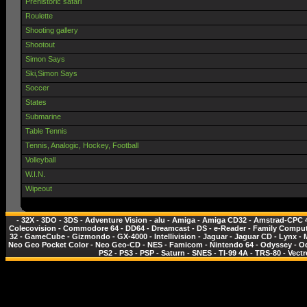
Prehistoric safari
Roulette
Shooting gallery
Shootout
Simon Says
Ski,Simon Says
Soccer
States
Submarine
Table Tennis
Tennis, Analogic, Hockey, Football
Volleyball
W.I.N.
Wipeout
-
32X
-
3DO
-
3DS
-
Adventure Vision
-
alu
-
Amiga
-
Amiga CD32
-
Amstrad-CPC 
Colecovision
-
Commodore 64
-
DD64
-
Dreamcast
-
DS
-
e-Reader
-
Family Comput
32
-
GameCube
-
Gizmondo
-
GX-4000
-
Intellivision
-
Jaguar
-
Jaguar CD
-
Lynx
-
Neo Geo Pocket Color
-
Neo Geo-CD
-
NES - Famicom
-
Nintendo 64
-
Odyssey
-
O
PS2
-
PS3
-
PSP
-
Saturn
-
SNES
-
TI-99 4A
-
TRS-80
-
Vectr