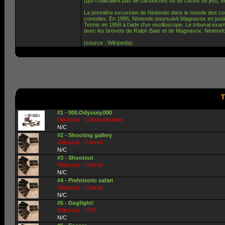
(qui n’utilisaient pas de cartouches ou de cartes de jeu)
La première excursion de Nintendo dans le monde des co
consoles. En 1985, Nintendo poursuivit Magnavox en justic
Tennis en 1958 à l'aide d'un oscilloscope. Le tribunal examin
avec les brevets de Ralph Baer et de Magnavox. Nintendo dû
(source : Wikipedia)
T
#1 - 000.Odyssey.000
Odyssey - Communication
N/C
#2 - Shooting gallery
Odyssey - Course
N/C
#3 - Shootout
Odyssey - Course
N/C
#4 - Prehistoric safari
Odyssey - Course
N/C
#5 - Dogfight!
Odyssey - FPS
N/C