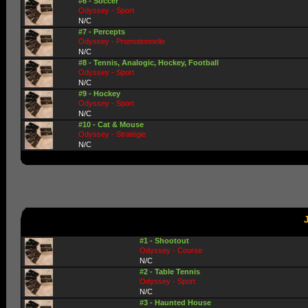
#6 - Soccer
Odyssey - Sport
N/C
#7 - Percepts
Odyssey - Promotionnelle
N/C
#8 - Tennis, Analogic, Hockey, Football
Odyssey - Sport
N/C
#9 - Hockey
Odyssey - Sport
N/C
#10 - Cat & Mouse
Odyssey - Stratégie
N/C
#1 - Shootout
Odyssey - Course
N/C
#2 - Table Tennis
Odyssey - Sport
N/C
#3 - Haunted House