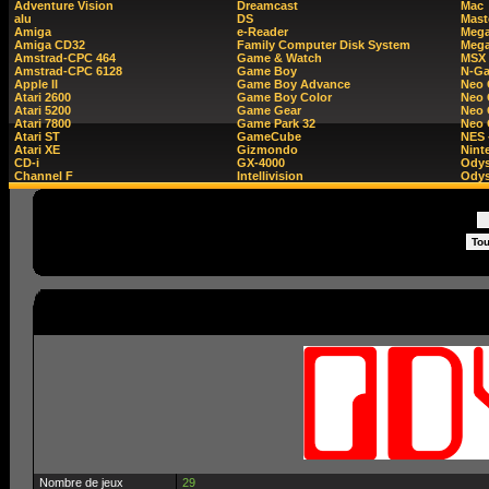
Adventure Vision
Dreamcast
Mac
alu
DS
Mast
Amiga
e-Reader
Mega
Amiga CD32
Family Computer Disk System
Mega
Amstrad-CPC 464
Game & Watch
MSX
Amstrad-CPC 6128
Game Boy
N-G
Apple II
Game Boy Advance
Neo
Atari 2600
Game Boy Color
Neo 
Atari 5200
Game Gear
Neo 
Atari 7800
Game Park 32
Neo
Atari ST
GameCube
NES 
Atari XE
Gizmondo
Nint
CD-i
GX-4000
Ody
Channel F
Intellivision
Odys
Nombre de jeux
29