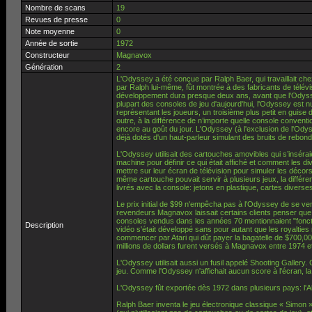
Nombre de scans
19
Revues de presse
0
Note moyenne
0
Année de sortie
1972
Constructeur
Magnavox
Génération
2
L'Odyssey a été conçue par Ralph Baer, qui travaillait che
par Ralph lui-même, fût montrée à des fabricants de télév
développement dura presque deux ans, avant que l'Odysse
plupart des consoles de jeu d'aujourd'hui, l'Odyssey est nu
représentant les joueurs, un troisième plus petit en guise 
outre, à la différence de n’importe quelle console conventio
encore au goût du jour. L'Odyssey (à l'exclusion de l'Od
déjà dotés d'un haut-parleur simulant des bruits de rebond
L'Odyssey utilisait des cartouches amovibles qui s’insérai
machine pour définir ce qui était affiché et comment les d
mettre sur leur écran de télévision pour simuler les décor
même cartouche pouvait servir à plusieurs jeux, la différe
livrés avec la console: jetons en plastique, cartes divers
Le prix initial de $99 n'empêcha pas à l'Odyssey de se ve
revendeurs Magnavox laissait certains clients penser que 
consoles vendus dans les années 70 mentionnaient "fonctio
Description
vidéo s'était développé sans pour autant que les royalties
commencer par Atari qui dût payer la bagatelle de $700,000
millions de dollars furent versés à Magnavox entre 1974 e
L'Odyssey utilisait aussi un fusil appelé Shooting Gallery. 
jeu. Comme l'Odyssey n'affichait aucun score à l'écran, la r
L'Odyssey fût exportée dès 1972 dans plusieurs pays: l'Alle
Ralph Baer inventa le jeu électronique classique « Simon 