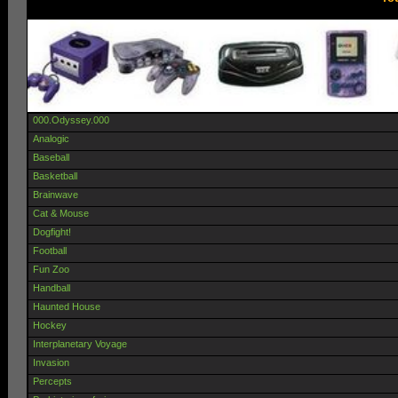
000.Odyssey.000
Analogic
Baseball
Basketball
Brainwave
Cat & Mouse
Dogfight!
Football
Fun Zoo
Handball
Haunted House
Hockey
Interplanetary Voyage
Invasion
Percepts