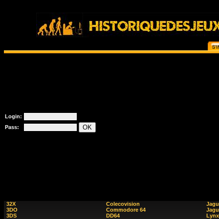
Login:
Pass:
32X
Colecovision
Jagu
3DO
Commodore 64
Jagu
3DS
DD64
Lynx