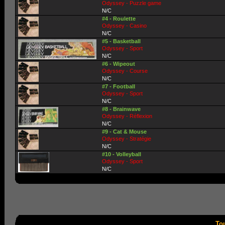
Odyssey - Puzzle game
N/C
#4 - Roulette
Odyssey - Casino
N/C
#5 - Basketball
Odyssey - Sport
N/C
#6 - Wipeout
Odyssey - Course
N/C
#7 - Football
Odyssey - Sport
N/C
#8 - Brainwave
Odyssey - Réflexion
N/C
#9 - Cat & Mouse
Odyssey - Stratégie
N/C
#10 - Volleyball
Odyssey - Sport
N/C
To