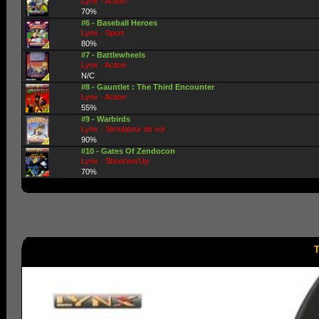
Lynx - Action
70%
#6 - Baseball Heroes
Lynx - Sport
80%
#7 - Battlewheels
Lynx - Action
N/C
#8 - Gauntlet : The Third Encounter
Lynx - Action
55%
#9 - Warbirds
Lynx - Simulateur de vol
90%
#10 - Gates Of Zendocon
Lynx - Shoot'em'Up
70%
T