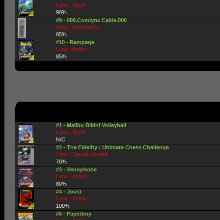
Lynx - Sport
90%
#9 - 000.Comlynx Cable.000
Lynx - Accessoire
85%
#10 - Rampage
Lynx - Action
85%
#1 - Malibu Bikini Volleyball
Lynx - Sport
N/C
#2 - The Fidelity : Ultimate Chess Challenge
Lynx - Jeu de société
70%
#3 - Xenophobe
Lynx - Action
80%
#4 - Joust
Lynx - Action
100%
#5 - Paperboy