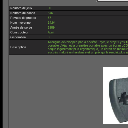
Nombre de jeux
90
Nombre de scans
346
Revues de presse
57
Note moyenne
14.94
Année de sortie
1989
Constructeur
Atari
Génération
3
A l'origine développée par la société Epyx, le projet Lynx f
portable d'Atari et la première portable avec un écran LCD 
Description
coque légèrement plus ergonomique, un écran de meilleure
succès malgré un hardware et un prix qui la rendait plus a