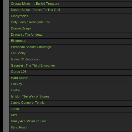
Crystal Mines II : Buried Treasure
Desert Strike : Return To The Gulf
Dinolympics
Dirty Larry : Renegade Cop
Double Dragon
Dracula : The Undead
Electrocop
European Soccer Challenge
Fat Bobby
Gates Of Zendocon
Gauntlet : The Third Encounter
Gordo 106
Hard Drivin'
Hockey
Hydra
Ishido : The Way of Stones
Jimmy Connors' Tennis
Joust
Klax
Krazy Ace Miniature Golf
Kung Food