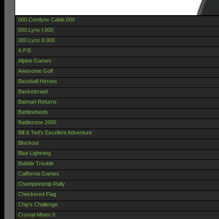
000.Comlynx Cable.000
000.Lynx I.000
000.Lynx II.000
A.P.B.
Alpine Games
Awesome Golf
Baseball Heroes
Basketbrawl
Batman Returns
Battlewheels
Battlezone 2000
Bill & Ted's Excellent Adventure
Blockout
Blue Lightning
Bubble Trouble
California Games
Championship Rally
Checkered Flag
Chip's Challenge
Crystal Mines II