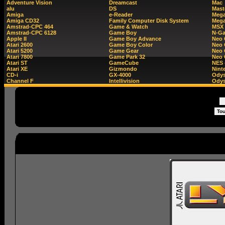
Adventure Vision
Dreamcast
Mac
alu
DS
Mast
Amiga
e-Reader
Mega
Amiga CD32
Family Computer Disk System
Mega
Amstrad-CPC 464
Game & Watch
MSX
Amstrad-CPC 6128
Game Boy
N-G
Apple II
Game Boy Advance
Neo
Atari 2600
Game Boy Color
Neo 
Atari 5200
Game Gear
Neo 
Atari 7800
Game Park 32
Neo
Atari ST
GameCube
NES 
Atari XE
Gizmondo
Nint
CD-i
GX-4000
Ody
Channel F
Intellivision
Odys