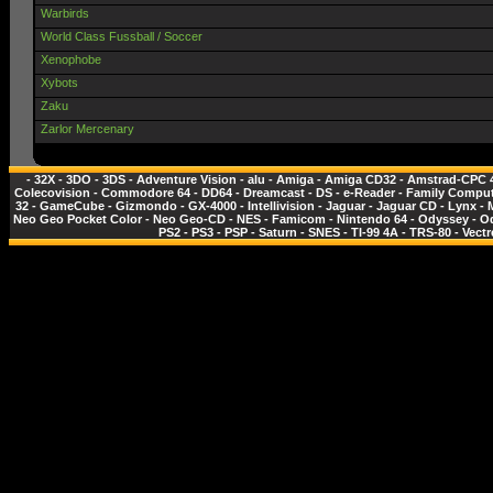
Warbirds
World Class Fussball / Soccer
Xenophobe
Xybots
Zaku
Zarlor Mercenary
-
32X
-
3DO
-
3DS
-
Adventure Vision
-
alu
-
Amiga
-
Amiga CD32
-
Amstrad-CPC 
Colecovision
-
Commodore 64
-
DD64
-
Dreamcast
-
DS
-
e-Reader
-
Family Comput
32
-
GameCube
-
Gizmondo
-
GX-4000
-
Intellivision
-
Jaguar
-
Jaguar CD
-
Lynx
-
Neo Geo Pocket Color
-
Neo Geo-CD
-
NES - Famicom
-
Nintendo 64
-
Odyssey
-
O
PS2
-
PS3
-
PSP
-
Saturn
-
SNES
-
TI-99 4A
-
TRS-80
-
Vectr