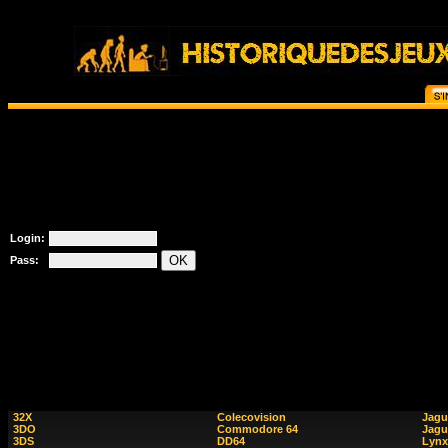
Login:
Pass:
32X
Colecovision
Jagu
3DO
Commodore 64
Jagu
3DS
DD64
Lynx