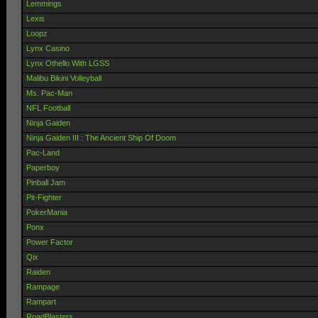
Lemmings
Lexis
Loopz
Lynx Casino
Lynx Othello With LGSS
Malibu Bikini Volleyball
Ms. Pac-Man
NFL Football
Ninja Gaiden
Ninja Gaiden III : The Ancient Ship Of Doom
Pac-Land
Paperboy
Pinball Jam
Pit-Fighter
PokerMania
Ponx
Power Factor
Qix
Raiden
Rampage
Rampart
RoadBlasters