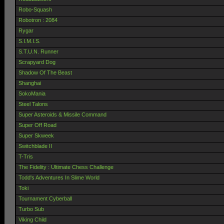
Robo-Squash
Robotron : 2084
Rygar
S.I.M.I.S.
S.T.U.N. Runner
Scrapyard Dog
Shadow Of The Beast
Shanghai
SokoMania
Steel Talons
Super Asteroids & Missile Command
Super Off Road
Super Skweek
Switchblade II
T-Tris
The Fidelity : Ultimate Chess Challenge
Todd's Adventures In Slime World
Toki
Tournament Cyberball
Turbo Sub
Viking Child