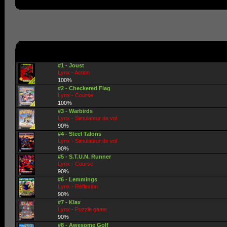
#1 - Joust
Lynx - Action
100%
#2 - Checkered Flag
Lynx - Course
100%
#3 - Warbirds
Lynx - Simulateur de vol
90%
#4 - Steel Talons
Lynx - Simulateur de vol
90%
#5 - S.T.U.N. Runner
Lynx - Course
90%
#6 - Lemmings
Lynx - Réflexion
90%
#7 - Klax
Lynx - Puzzle game
90%
#8 - Awesome Golf