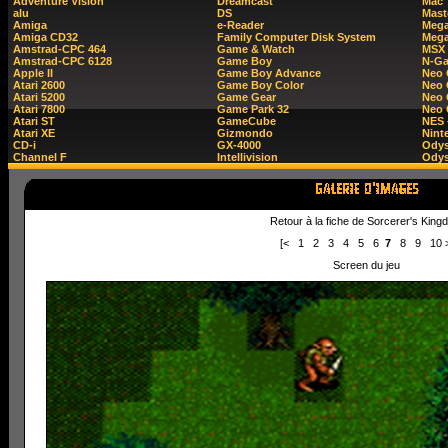
Adventure Vision
Dreamcast
Mac
alu
DS
Mast
Amiga
e-Reader
Mega
Amiga CD32
Family Computer Disk System
Mega
Amstrad-CPC 464
Game & Watch
MSX
Amstrad-CPC 6128
Game Boy
N-G
Apple II
Game Boy Advance
Neo
Atari 2600
Game Boy Color
Neo 
Atari 5200
Game Gear
Neo 
Atari 7800
Game Park 32
Neo
Atari ST
GameCube
NES 
Atari XE
Gizmondo
Nint
CD-i
GX-4000
Ody
Channel F
Intellivision
Odys
Retour à la fiche de Sorcerer's Kin
[<
1
2
3
4
5
6
7
8
9
10
Screen du jeu