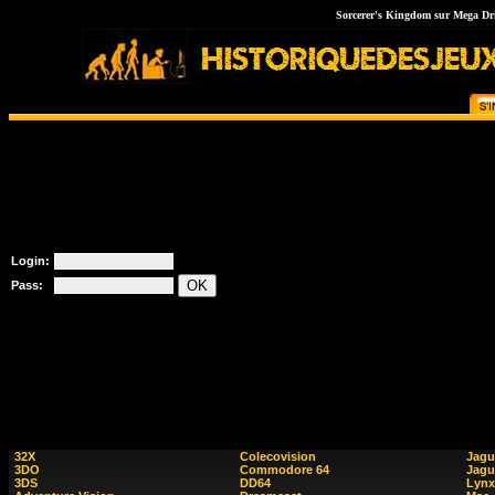
Sorcerer's Kingdom sur Mega Drive
Login:
Pass:
32X
Colecovision
Jagu
3DO
Commodore 64
Jagu
3DS
DD64
Lynx