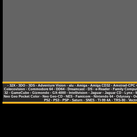
-
32X
-
3DO
-
3DS
-
Adventure Vision
-
alu
-
Amiga
-
Amiga CD32
-
Amstrad-CPC 
Colecovision
-
Commodore 64
-
DD64
-
Dreamcast
-
DS
-
e-Reader
-
Family Comput
32
-
GameCube
-
Gizmondo
-
GX-4000
-
Intellivision
-
Jaguar
-
Jaguar CD
-
Lynx
-
Neo Geo Pocket Color
-
Neo Geo-CD
-
NES - Famicom
-
Nintendo 64
-
Odyssey
-
O
PS2
-
PS3
-
PSP
-
Saturn
-
SNES
-
TI-99 4A
-
TRS-80
-
Vectr