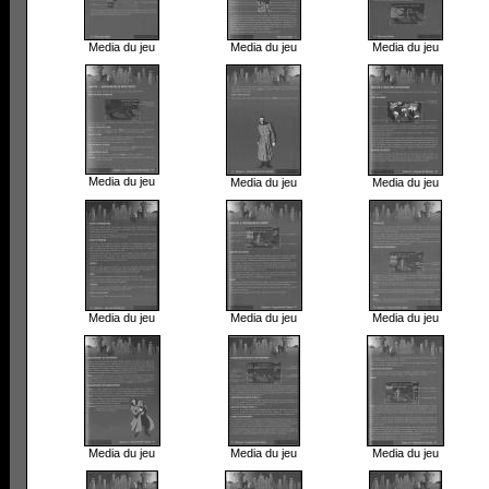
Media du jeu
Media du jeu
Media du jeu
Media du jeu
Media du jeu
Media du jeu
Media du jeu
Media du jeu
Media du jeu
Media du jeu
Media du jeu
Media du jeu