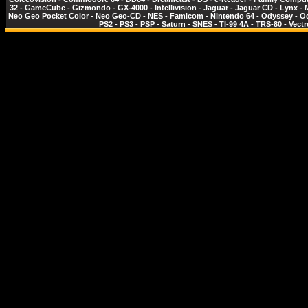
32
-
GameCube
-
Gizmondo
-
GX-4000
-
Intellivision
-
Jaguar
-
Jaguar CD
-
Lynx
-
Neo Geo Pocket Color
-
Neo Geo-CD
-
NES - Famicom
-
Nintendo 64
-
Odyssey
-
O
PS2
-
PS3
-
PSP
-
Saturn
-
SNES
-
TI-99 4A
-
TRS-80
-
Vectr