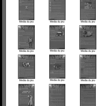
Media du jeu
Media du jeu
Media du jeu
Media du jeu
Media du jeu
Media du jeu
Media du jeu
Media du jeu
Media du jeu