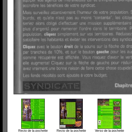
Recto de la pochette
Recto de la pochette
Verso de la pochette