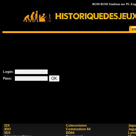
ROM ROM Stadium sur PC-Engine 
Login:
Pass:
32X
Colecovision
Jagu
3DO
Commodore 64
Jagu
3DS
DD64
Lynx