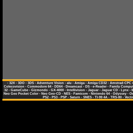
-
32X
-
3DO
-
3DS
-
Adventure Vision
-
alu
-
Amiga
-
Amiga CD32
-
Amstrad-CPC 
Colecovision
-
Commodore 64
-
DD64
-
Dreamcast
-
DS
-
e-Reader
-
Family Comput
32
-
GameCube
-
Gizmondo
-
GX-4000
-
Intellivision
-
Jaguar
-
Jaguar CD
-
Lynx
-
Neo Geo Pocket Color
-
Neo Geo-CD
-
NES - Famicom
-
Nintendo 64
-
Odyssey
-
O
PS2
-
PS3
-
PSP
-
Saturn
-
SNES
-
TI-99 4A
-
TRS-80
-
Vectr