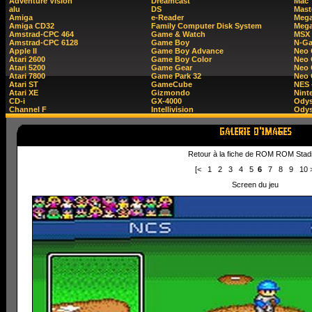
Adventure Vision
Dreamcast
Mac
alu
DS
Mast
Amiga
e-Reader
Mega
Amiga CD32
Family Computer Disk System
Mega
Amstrad-CPC 464
Game & Watch
MSX
Amstrad-CPC 6128
Game Boy
N-G
Apple II
Game Boy Advance
Neo
Atari 2600
Game Boy Color
Neo 
Atari 5200
Game Gear
Neo 
Atari 7800
Game Park 32
Neo
Atari ST
GameCube
NES 
Atari XE
Gizmondo
Nint
CD-i
GX-4000
Ody
Channel F
Intellivision
Odys
Retour à la fiche de ROM ROM Stad
[<
1
2
3
4
5
6
7
8
9
10
Screen du jeu