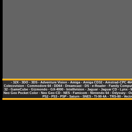
-
32X
-
3DO
-
3DS
-
Adventure Vision
-
Amiga
-
Amiga CD32
-
Amstrad-CPC 46
Colecovision
-
Commodore 64
-
DD64
-
Dreamcast
-
DS
-
e-Reader
-
Family Comput
32
-
GameCube
-
Gizmondo
-
GX-4000
-
Intellivision
-
Jaguar
-
Jaguar CD
-
Lynx
-
Neo Geo Pocket Color
-
Neo Geo-CD
-
NES - Famicom
-
Nintendo 64
-
Odyssey
-
O
PS2
-
PS3
-
PSP
-
Saturn
-
SNES
-
TI-99 4A
-
TRS-80
-
Vectr