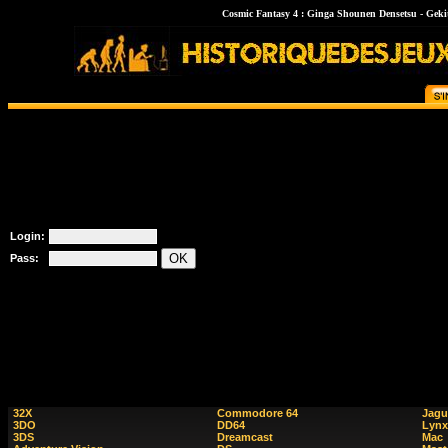
Cosmic Fantasy 4 : Ginga Shounen Densetsu - Gekit
Login:
Pass:
32X
Commodore 64
Jagu
3DO
DD64
Lynx
3DS
Dreamcast
Mac