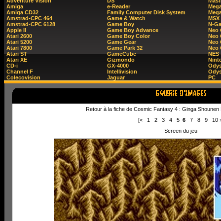
Adventure Vision
DS
Mast
Amiga
e-Reader
Mega
Amiga CD32
Family Computer Disk System
Mega
Amstrad-CPC 464
Game & Watch
MSX
Amstrad-CPC 6128
Game Boy
N-G
Apple II
Game Boy Advance
Neo
Atari 2600
Game Boy Color
Neo 
Atari 5200
Game Gear
Neo 
Atari 7800
Game Park 32
Neo
Atari ST
GameCube
NES 
Atari XE
Gizmondo
Nint
CD-i
GX-4000
Ody
Channel F
Intellivision
Odys
Colecovision
Jaguar
PC
Retour à la fiche de Cosmic Fantasy 4 : Ginga Shounen
[<
1
2
3
4
5
6
7
8
9
10
Screen du jeu