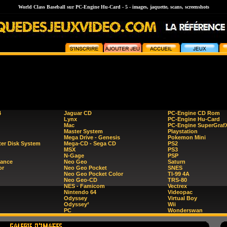
World Class Baseball sur PC-Engine Hu-Card - 5 - images, jaquette, scans, screenshots
4
Jaguar CD
PC-Engine CD Rom
Lynx
PC-Engine Hu-Card
Mac
PC-Engine SuperGraf
Master System
Playstation
Mega Drive - Genesis
Pokemon Mini
er Disk System
Mega-CD - Sega CD
PS2
MSX
PS3
N-Gage
PSP
ance
Neo Geo
Saturn
or
Neo Geo Pocket
SNES
Neo Geo Pocket Color
TI-99 4A
Neo Geo-CD
TRS-80
NES - Famicom
Vectrex
Nintendo 64
Videopac
Odyssey
Virtual Boy
Odyssey²
Wii
PC
Wonderswan