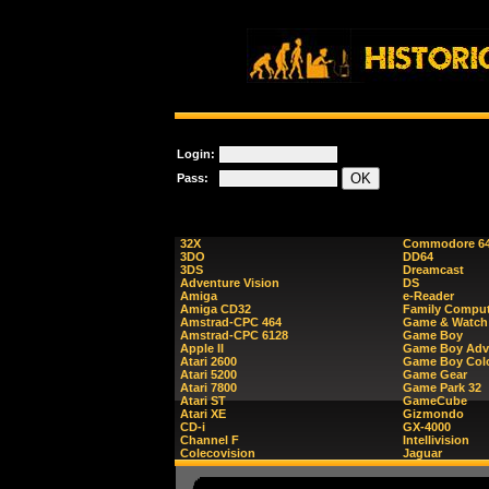
Login:
Pass:
32X
Commodore 6
3DO
DD64
3DS
Dreamcast
Adventure Vision
DS
Amiga
e-Reader
Amiga CD32
Family Comput
Amstrad-CPC 464
Game & Watch
Amstrad-CPC 6128
Game Boy
Apple II
Game Boy Adv
Atari 2600
Game Boy Col
Atari 5200
Game Gear
Atari 7800
Game Park 32
Atari ST
GameCube
Atari XE
Gizmondo
CD-i
GX-4000
Channel F
Intellivision
Colecovision
Jaguar