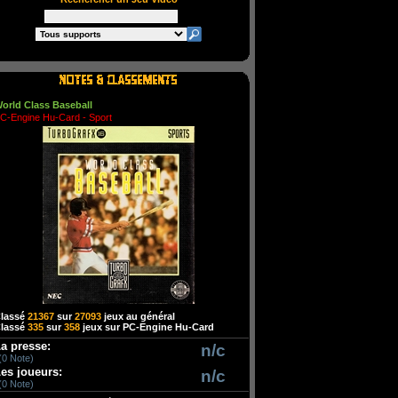
orld Class Baseball
C-Engine Hu-Card - Sport
lassé
21367
sur
27093
jeux au général
lassé
335
sur
358
jeux sur PC-Engine Hu-Card
a presse:
n/c
(0 Note)
es joueurs:
n/c
(0 Note)