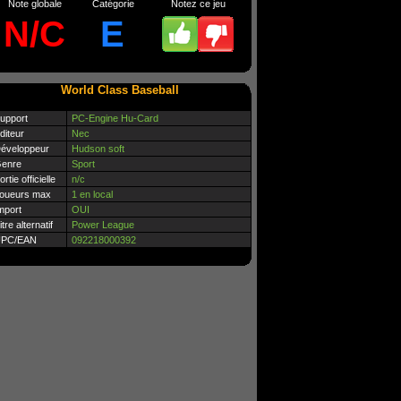
Note globale
Catégorie
Notez ce jeu
N/C
E
World Class Baseball
upport
PC-Engine Hu-Card
diteur
Nec
éveloppeur
Hudson soft
enre
Sport
ortie officielle
n/c
oueurs max
1 en local
mport
OUI
itre alternatif
Power League
PC/EAN
092218000392