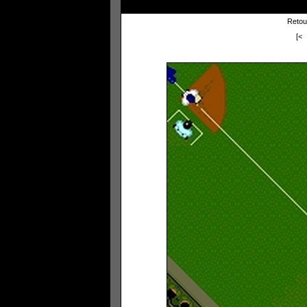
Retour
[<