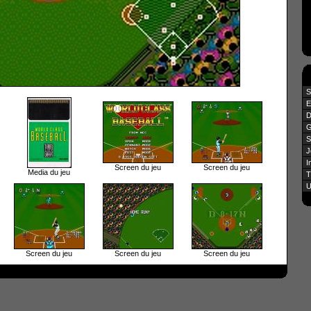
S
E
D
G
S
J
I
Screen du jeu
Screen du jeu
Media du jeu
T
U
Screen du jeu
Screen du jeu
Screen du jeu