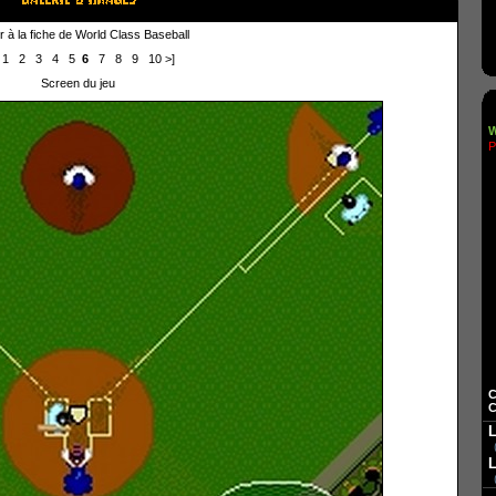
 à la fiche de World Class Baseball
1
2
3
4
5
6
7
8
9
10
>]
Screen du jeu
W
P
C
C
L
L