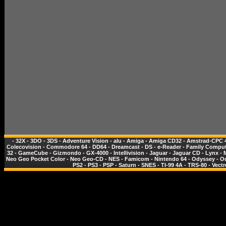
-
32X
-
3DO
-
3DS
-
Adventure Vision
-
alu
-
Amiga
-
Amiga CD32
-
Amstrad-CPC 
Colecovision
-
Commodore 64
-
DD64
-
Dreamcast
-
DS
-
e-Reader
-
Family Comput
32
-
GameCube
-
Gizmondo
-
GX-4000
-
Intellivision
-
Jaguar
-
Jaguar CD
-
Lynx
-
Neo Geo Pocket Color
-
Neo Geo-CD
-
NES - Famicom
-
Nintendo 64
-
Odyssey
-
O
PS2
-
PS3
-
PSP
-
Saturn
-
SNES
-
TI-99 4A
-
TRS-80
-
Vectr