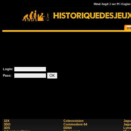
Metal Angel 2 sur PC-Engine C
Login:
Pass:
32X
Colecovision
Jagu
3DO
Commodore 64
Jagu
3DS
DD64
Lynx