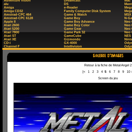
Adventure Vision
Dreamcast
Mac
alu
DS
Mast
Amiga
e-Reader
Mega
Amiga CD32
Family Computer Disk System
Mega
Amstrad-CPC 464
Game & Watch
MSX
Amstrad-CPC 6128
Game Boy
N-G
Apple II
Game Boy Advance
Neo
Atari 2600
Game Boy Color
Neo 
Atari 5200
Game Gear
Neo 
Atari 7800
Game Park 32
Neo
Atari ST
GameCube
NES 
Atari XE
Gizmondo
Nint
CD-i
GX-4000
Ody
Channel F
Intellivision
Odys
Retour à la fiche de Metal Angel 2
[<
1
2
3
4
5
6
7
8
9
10
Screen du jeu