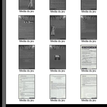
Media du jeu
Media du jeu
Media du jeu
Media du jeu
Media du jeu
Media du jeu
Media du jeu
Media du jeu
Media du jeu
Media du jeu
Media du jeu
Media du jeu