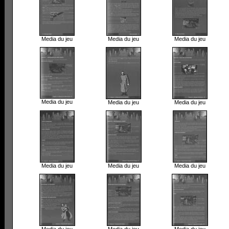
Media du jeu
Media du jeu
Media du jeu
Media du jeu
Media du jeu
Media du jeu
Media du jeu
Media du jeu
Media du jeu
Media du jeu
Media du jeu
Media du jeu