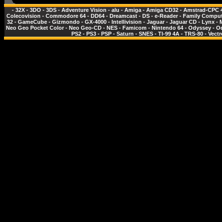
-
32X
-
3DO
-
3DS
-
Adventure Vision
-
alu
-
Amiga
-
Amiga CD32
-
Amstrad-CPC 
Colecovision
-
Commodore 64
-
DD64
-
Dreamcast
-
DS
-
e-Reader
-
Family Comput
32
-
GameCube
-
Gizmondo
-
GX-4000
-
Intellivision
-
Jaguar
-
Jaguar CD
-
Lynx
-
Neo Geo Pocket Color
-
Neo Geo-CD
-
NES - Famicom
-
Nintendo 64
-
Odyssey
-
O
PS2
-
PS3
-
PSP
-
Saturn
-
SNES
-
TI-99 4A
-
TRS-80
-
Vectr