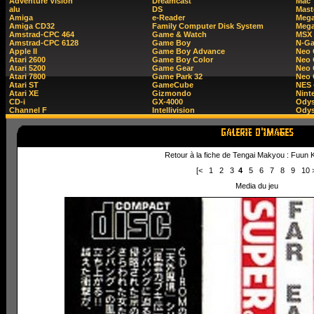
Adventure Vision
Dreamcast
Mac
alu
DS
Mast
Amiga
e-Reader
Mega
Amiga CD32
Family Computer Disk System
Mega
Amstrad-CPC 464
Game & Watch
MSX
Amstrad-CPC 6128
Game Boy
N-G
Apple II
Game Boy Advance
Neo
Atari 2600
Game Boy Color
Neo 
Atari 5200
Game Gear
Neo 
Atari 7800
Game Park 32
Neo
Atari ST
GameCube
NES 
Atari XE
Gizmondo
Nint
CD-i
GX-4000
Ody
Channel F
Intellivision
Odys
Retour à la fiche de Tengai Makyou : Fuun 
[<
1
2
3
4
5
6
7
8
9
10
Media du jeu