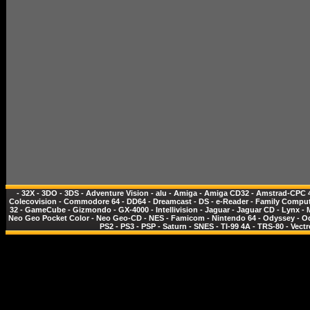
-
32X
-
3DO
-
3DS
-
Adventure Vision
-
alu
-
Amiga
-
Amiga CD32
-
Amstrad-CPC 
Colecovision
-
Commodore 64
-
DD64
-
Dreamcast
-
DS
-
e-Reader
-
Family Comput
32
-
GameCube
-
Gizmondo
-
GX-4000
-
Intellivision
-
Jaguar
-
Jaguar CD
-
Lynx
-
Neo Geo Pocket Color
-
Neo Geo-CD
-
NES - Famicom
-
Nintendo 64
-
Odyssey
-
O
PS2
-
PS3
-
PSP
-
Saturn
-
SNES
-
TI-99 4A
-
TRS-80
-
Vectr