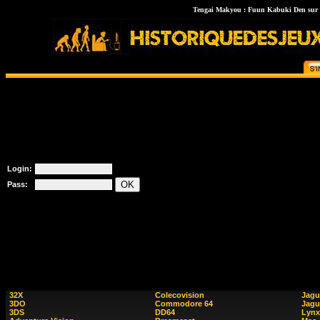
Tengai Makyou : Fuun Kabuki Den sur PC
Login:
Pass:
32X
Colecovision
Jagu
3DO
Commodore 64
Jagu
3DS
DD64
Lynx