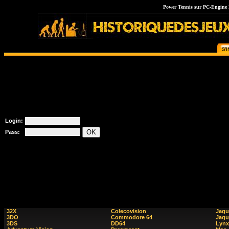
Power Tennis sur PC-Engine Hu
Login:
Pass:
32X
Colecovision
Jagu
3DO
Commodore 64
Jagu
3DS
DD64
Lynx