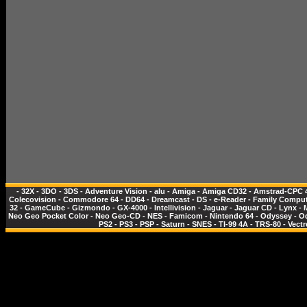
-
32X
-
3DO
-
3DS
-
Adventure Vision
-
alu
-
Amiga
-
Amiga CD32
-
Amstrad-CPC 
Colecovision
-
Commodore 64
-
DD64
-
Dreamcast
-
DS
-
e-Reader
-
Family Comput
32
-
GameCube
-
Gizmondo
-
GX-4000
-
Intellivision
-
Jaguar
-
Jaguar CD
-
Lynx
-
Neo Geo Pocket Color
-
Neo Geo-CD
-
NES - Famicom
-
Nintendo 64
-
Odyssey
-
O
PS2
-
PS3
-
PSP
-
Saturn
-
SNES
-
TI-99 4A
-
TRS-80
-
Vectr