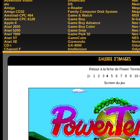
Adventure Vision
Dreamcast
Mac
alu
DS
Mast
Amiga
e-Reader
Mega
Amiga CD32
Family Computer Disk System
Mega
Amstrad-CPC 464
Game & Watch
MSX
Amstrad-CPC 6128
Game Boy
N-G
Apple II
Game Boy Advance
Neo
Atari 2600
Game Boy Color
Neo 
Atari 5200
Game Gear
Neo 
Atari 7800
Game Park 32
Neo
Atari ST
GameCube
NES 
Atari XE
Gizmondo
Nint
CD-i
GX-4000
Ody
Channel F
Intellivision
Odys
Retour à la fiche de Power Tennis
[<
1
2
3
4
5
6
7
8
9
10
Screen du jeu