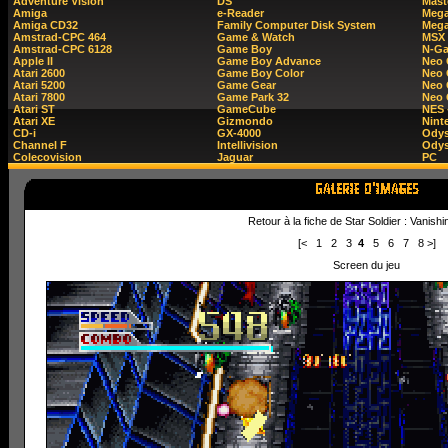
Adventure Vision
DS
Mast
Amiga
e-Reader
Mega
Amiga CD32
Family Computer Disk System
Mega
Amstrad-CPC 464
Game & Watch
MSX
Amstrad-CPC 6128
Game Boy
N-G
Apple II
Game Boy Advance
Neo
Atari 2600
Game Boy Color
Neo 
Atari 5200
Game Gear
Neo 
Atari 7800
Game Park 32
Neo
Atari ST
GameCube
NES 
Atari XE
Gizmondo
Nint
CD-i
GX-4000
Ody
Channel F
Intellivision
Odys
Colecovision
Jaguar
PC
Retour à la fiche de Star Soldier : Vanishi
[<
1
2
3
4
5
6
7
8
>]
Screen du jeu