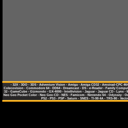
-
32X
-
3DO
-
3DS
-
Adventure Vision
-
Amiga
-
Amiga CD32
-
Amstrad-CPC 46
Colecovision
-
Commodore 64
-
DD64
-
Dreamcast
-
DS
-
e-Reader
-
Family Comput
32
-
GameCube
-
Gizmondo
-
GX-4000
-
Intellivision
-
Jaguar
-
Jaguar CD
-
Lynx
-
Neo Geo Pocket Color
-
Neo Geo-CD
-
NES - Famicom
-
Nintendo 64
-
Odyssey
-
O
PS2
-
PS3
-
PSP
-
Saturn
-
SNES
-
TI-99 4A
-
TRS-80
-
Vectr