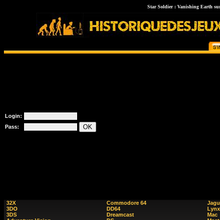
Star Soldier : Vanishing Earth sur
Login:
Pass:
32X
Commodore 64
Jagu
3DO
DD64
Lynx
3DS
Dreamcast
Mac