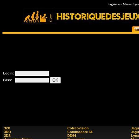
Sagaia sur Master Syste
Login:
Pass:
32X
Colecovision
Jagu
3DO
Commodore 64
Jagu
3DS
DD64
Lynx