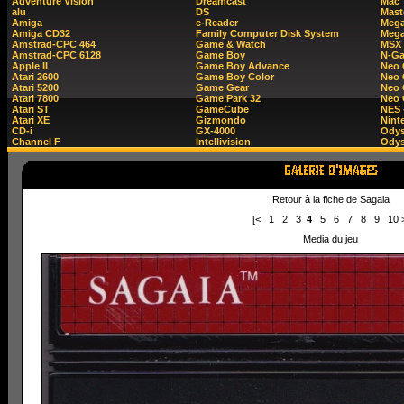
Adventure Vision
Dreamcast
Mac
alu
DS
Mast
Amiga
e-Reader
Mega
Amiga CD32
Family Computer Disk System
Mega
Amstrad-CPC 464
Game & Watch
MSX
Amstrad-CPC 6128
Game Boy
N-G
Apple II
Game Boy Advance
Neo
Atari 2600
Game Boy Color
Neo 
Atari 5200
Game Gear
Neo 
Atari 7800
Game Park 32
Neo
Atari ST
GameCube
NES 
Atari XE
Gizmondo
Nint
CD-i
GX-4000
Ody
Channel F
Intellivision
Odys
Retour à la fiche de Sagaia
[<
1
2
3
4
5
6
7
8
9
10
Media du jeu