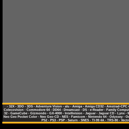
-
32X
-
3DO
-
3DS
-
Adventure Vision
-
alu
-
Amiga
-
Amiga CD32
-
Amstrad-CPC 
Colecovision
-
Commodore 64
-
DD64
-
Dreamcast
-
DS
-
e-Reader
-
Family Comput
32
-
GameCube
-
Gizmondo
-
GX-4000
-
Intellivision
-
Jaguar
-
Jaguar CD
-
Lynx
-
Neo Geo Pocket Color
-
Neo Geo-CD
-
NES - Famicom
-
Nintendo 64
-
Odyssey
-
O
PS2
-
PS3
-
PSP
-
Saturn
-
SNES
-
TI-99 4A
-
TRS-80
-
Vectr