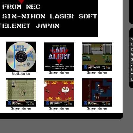
S
E
D
G
S
J
I
Screen du jeu
Screen du jeu
Media du jeu
T
U
Screen du jeu
Screen du jeu
Screen du jeu