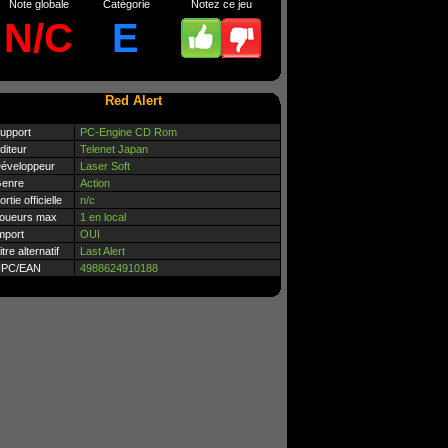
Note globale
Catégorie
Notez ce jeu
N/C
E
Red Alert
upport
PC-Engine CD Rom
diteur
Telenet Japan
éveloppeur
Laser Soft
enre
Action
ortie officielle
n/c
oueurs max
1 en local
mport
OUI
itre alternatif
Last Alert
PC/EAN
4988624910188