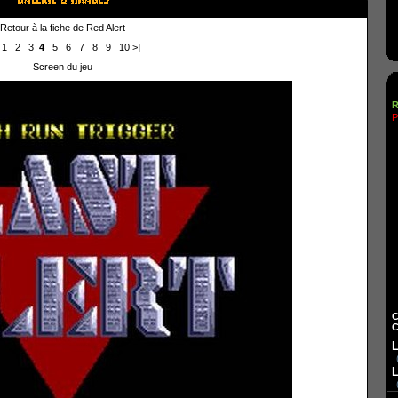
Retour à la fiche de Red Alert
1
2
3
4
5
6
7
8
9
10
>]
Screen du jeu
R
P
C
C
L
L