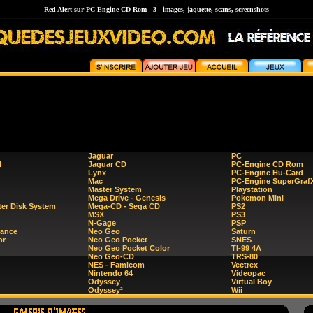
Red Alert sur PC-Engine CD Rom - 3 - images, jaquette, scans, screenshots
Jaguar
PC
4
Jaguar CD
PC-Engine CD Rom
Lynx
PC-Engine Hu-Card
Mac
PC-Engine SuperGraf
Master System
Playstation
Mega Drive - Genesis
Pokemon Mini
er Disk System
Mega-CD - Sega CD
PS2
MSX
PS3
N-Gage
PSP
ance
Neo Geo
Saturn
or
Neo Geo Pocket
SNES
Neo Geo Pocket Color
TI-99 4A
Neo Geo-CD
TRS-80
NES - Famicom
Vectrex
Nintendo 64
Videopac
Odyssey
Virtual Boy
Odyssey²
Wii