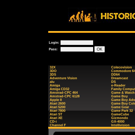
Login:
Pass:
32X
Colecovision
3DO
Commodore 6
3DS
DD64
Adventure Vision
Dreamcast
alu
DS
Amiga
e-Reader
Amiga CD32
Family Comput
Amstrad-CPC 464
Game & Watch
Amstrad-CPC 6128
Game Boy
Apple II
Game Boy Adv
Atari 2600
Game Boy Col
Atari 5200
Game Gear
Atari 7800
Game Park 32
Atari ST
GameCube
Atari XE
Gizmondo
CD-i
GX-4000
Channel F
Intellivision