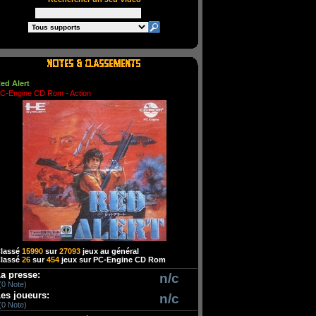
ed Alert
C-Engine CD Rom - Action
lassé
15990
sur
27093
jeux au général
lassé
26
sur
454
jeux sur PC-Engine CD Rom
a presse:
n/c
(0 Note)
es joueurs:
n/c
(0 Note)