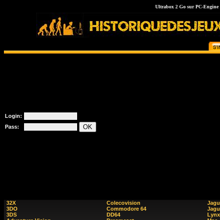
Ultrabox 2 Go sur PC-Engine C
Login:
Pass:
32X
Colecovision
Jagu
3DO
Commodore 64
Jagu
3DS
DD64
Lynx