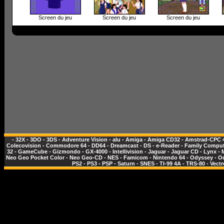
Screen du jeu
Screen du jeu
Screen du jeu
-
32X
-
3DO
-
3DS
-
Adventure Vision
-
alu
-
Amiga
-
Amiga CD32
-
Amstrad-CPC 
Colecovision
-
Commodore 64
-
DD64
-
Dreamcast
-
DS
-
e-Reader
-
Family Comput
32
-
GameCube
-
Gizmondo
-
GX-4000
-
Intellivision
-
Jaguar
-
Jaguar CD
-
Lynx
-
Neo Geo Pocket Color
-
Neo Geo-CD
-
NES - Famicom
-
Nintendo 64
-
Odyssey
-
O
PS2
-
PS3
-
PSP
-
Saturn
-
SNES
-
TI-99 4A
-
TRS-80
-
Vectr