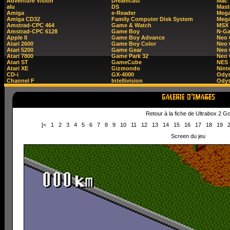
Adventure Vision
Dreamcast
Mac
alu
DS
Mast
Amiga
e-Reader
Mega
Amiga CD32
Family Computer Disk System
Mega
Amstrad-CPC 464
Game & Watch
MSX
Amstrad-CPC 6128
Game Boy
N-G
Apple II
Game Boy Advance
Neo
Atari 2600
Game Boy Color
Neo 
Atari 5200
Game Gear
Neo 
Atari 7800
Game Park 32
Neo
Atari ST
GameCube
NES 
Atari XE
Gizmondo
Nint
CD-i
GX-4000
Ody
Channel F
Intellivision
Odys
Retour à la fiche de Ultrabox 2 G
[<
1
2
3
4
5
6
7
8
9
10
11
12
13
14
15
16
17
18
19
Screen du jeu