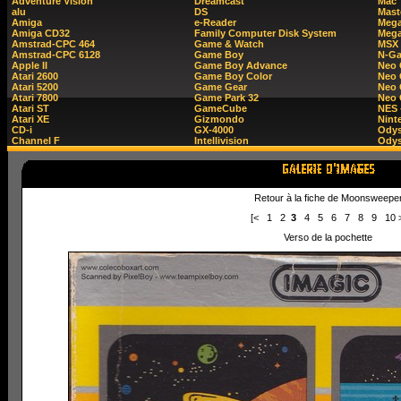
Adventure Vision
Dreamcast
Mac
alu
DS
Mast
Amiga
e-Reader
Mega
Amiga CD32
Family Computer Disk System
Mega
Amstrad-CPC 464
Game & Watch
MSX
Amstrad-CPC 6128
Game Boy
N-G
Apple II
Game Boy Advance
Neo
Atari 2600
Game Boy Color
Neo 
Atari 5200
Game Gear
Neo 
Atari 7800
Game Park 32
Neo
Atari ST
GameCube
NES 
Atari XE
Gizmondo
Nint
CD-i
GX-4000
Ody
Channel F
Intellivision
Odys
Retour à la fiche de Moonsweepe
[<
1
2
3
4
5
6
7
8
9
10
Verso de la pochette