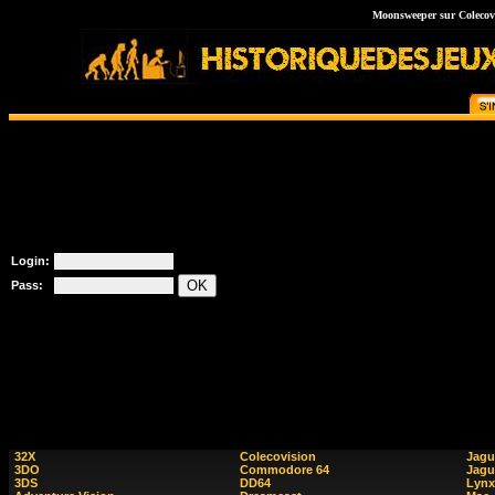
Moonsweeper sur Colecovis
Login:
Pass:
32X
Colecovision
Jagu
3DO
Commodore 64
Jagu
3DS
DD64
Lynx