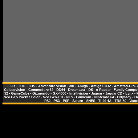
-
32X
-
3DO
-
3DS
-
Adventure Vision
-
alu
-
Amiga
-
Amiga CD32
-
Amstrad-CPC 
Colecovision
-
Commodore 64
-
DD64
-
Dreamcast
-
DS
-
e-Reader
-
Family Comput
32
-
GameCube
-
Gizmondo
-
GX-4000
-
Intellivision
-
Jaguar
-
Jaguar CD
-
Lynx
-
Neo Geo Pocket Color
-
Neo Geo-CD
-
NES - Famicom
-
Nintendo 64
-
Odyssey
-
O
PS2
-
PS3
-
PSP
-
Saturn
-
SNES
-
TI-99 4A
-
TRS-80
-
Vectr