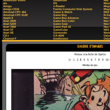
Adventure Vision
Dreamcast
Mac
alu
DS
Mast
Amiga
e-Reader
Mega
Amiga CD32
Family Computer Disk System
Mega
Amstrad-CPC 464
Game & Watch
MSX
Amstrad-CPC 6128
Game Boy
N-G
Apple II
Game Boy Advance
Neo
Atari 2600
Game Boy Color
Neo 
Atari 5200
Game Gear
Neo 
Atari 7800
Game Park 32
Neo
Atari ST
GameCube
NES 
Atari XE
Gizmondo
Nint
CD-i
GX-4000
Ody
Channel F
Intellivision
Odys
Retour à la fiche de Spirou
[<
1
2
3
4
5
6
7
8
9
10
Media du jeu