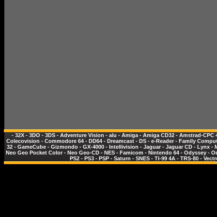
-
32X
-
3DO
-
3DS
-
Adventure Vision
-
alu
-
Amiga
-
Amiga CD32
-
Amstrad-CPC 
Colecovision
-
Commodore 64
-
DD64
-
Dreamcast
-
DS
-
e-Reader
-
Family Comput
32
-
GameCube
-
Gizmondo
-
GX-4000
-
Intellivision
-
Jaguar
-
Jaguar CD
-
Lynx
-
Neo Geo Pocket Color
-
Neo Geo-CD
-
NES - Famicom
-
Nintendo 64
-
Odyssey
-
O
PS2
-
PS3
-
PSP
-
Saturn
-
SNES
-
TI-99 4A
-
TRS-80
-
Vectr