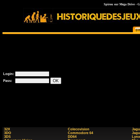
Spirou sur Mega Drive - Gen
Login:
Pass:
32X
Colecovision
Jagu
3DO
Commodore 64
Jagu
3DS
DD64
Lynx