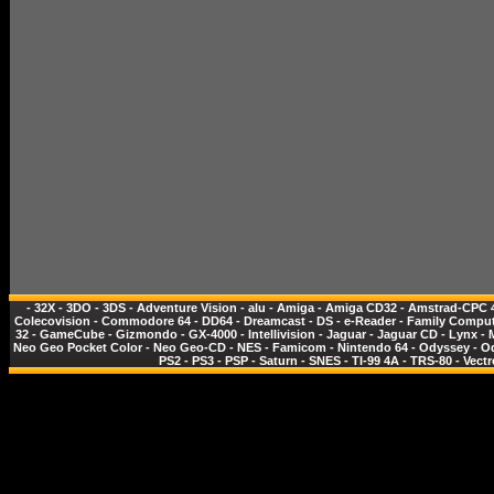
-
32X
-
3DO
-
3DS
-
Adventure Vision
-
alu
-
Amiga
-
Amiga CD32
-
Amstrad-CPC 
Colecovision
-
Commodore 64
-
DD64
-
Dreamcast
-
DS
-
e-Reader
-
Family Comput
32
-
GameCube
-
Gizmondo
-
GX-4000
-
Intellivision
-
Jaguar
-
Jaguar CD
-
Lynx
-
Neo Geo Pocket Color
-
Neo Geo-CD
-
NES - Famicom
-
Nintendo 64
-
Odyssey
-
O
PS2
-
PS3
-
PSP
-
Saturn
-
SNES
-
TI-99 4A
-
TRS-80
-
Vectr