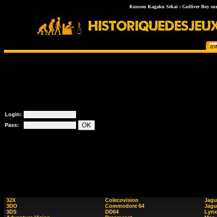
Kuusou Kagaku Sekai : Gulliver Boy sur 
Login:
Pass:
32X
Colecovision
Jagu
3DO
Commodore 64
Jagu
3DS
DD64
Lynx