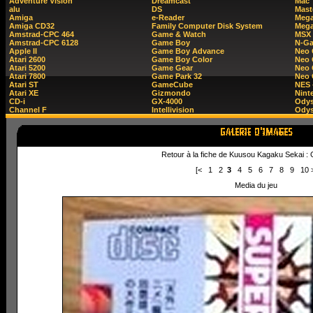
Adventure Vision
Dreamcast
Mac
alu
DS
Mast
Amiga
e-Reader
Mega
Amiga CD32
Family Computer Disk System
Mega
Amstrad-CPC 464
Game & Watch
MSX
Amstrad-CPC 6128
Game Boy
N-G
Apple II
Game Boy Advance
Neo
Atari 2600
Game Boy Color
Neo 
Atari 5200
Game Gear
Neo 
Atari 7800
Game Park 32
Neo
Atari ST
GameCube
NES 
Atari XE
Gizmondo
Nint
CD-i
GX-4000
Ody
Channel F
Intellivision
Odys
Retour à la fiche de Kuusou Kagaku Sekai : 
[<
1
2
3
4
5
6
7
8
9
10
Media du jeu