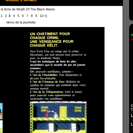
 la fiche de Wrath Of The Black Manta
1
2
3
4
5
6
7
8
9
10
>]
Verso de la pochette
W
N
C
C
L
L