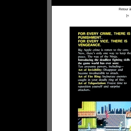
Retour à
[<