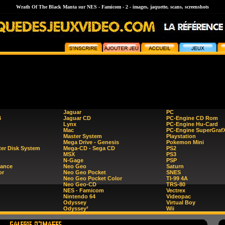
Wrath Of The Black Manta sur NES - Famicom - 2 - images, jaquette, scans, screenshots
Jaguar
PC
4
Jaguar CD
PC-Engine CD Rom
Lynx
PC-Engine Hu-Card
Mac
PC-Engine SuperGraf
Master System
Playstation
Mega Drive - Genesis
Pokemon Mini
er Disk System
Mega-CD - Sega CD
PS2
MSX
PS3
N-Gage
PSP
ance
Neo Geo
Saturn
or
Neo Geo Pocket
SNES
Neo Geo Pocket Color
TI-99 4A
Neo Geo-CD
TRS-80
NES - Famicom
Vectrex
Nintendo 64
Videopac
Odyssey
Virtual Boy
Odyssey²
Wii