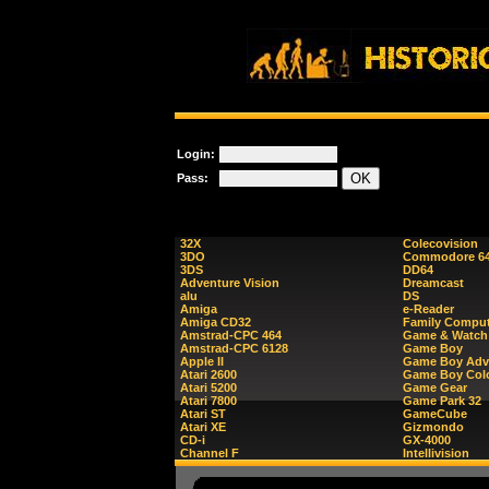
Login:
Pass:
32X
Colecovision
3DO
Commodore 6
3DS
DD64
Adventure Vision
Dreamcast
alu
DS
Amiga
e-Reader
Amiga CD32
Family Comput
Amstrad-CPC 464
Game & Watch
Amstrad-CPC 6128
Game Boy
Apple II
Game Boy Adv
Atari 2600
Game Boy Col
Atari 5200
Game Gear
Atari 7800
Game Park 32
Atari ST
GameCube
Atari XE
Gizmondo
CD-i
GX-4000
Channel F
Intellivision