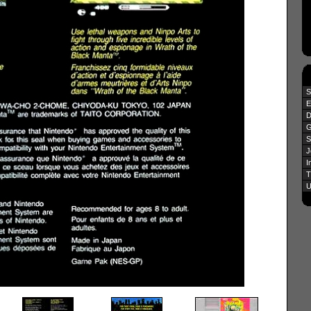
S
E
D
G
S
J
I
T
U