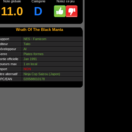
Note globale
Catégorie
Notez ce jeu
11.0
D
Wrath Of The Black Manta
upport
NES - Famicom
diteur
Taito
éveloppeur
AI
enre
Plates-formes
ortie officielle
Jan 1991
oueurs max
1 en local
mport
NON
itre alternatif
Ninja Cop Saizou (Japon)
PC/EAN
020588010178