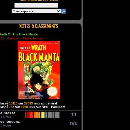
rath Of The Black Manta
ES - Famicom - Plates-formes
lassé
10110
sur
27093
jeux au général
lassé
157
sur
1768
jeux sur NES - Famicom
a presse:
11
(1 Note)
es joueurs:
n/c
(0 Note)