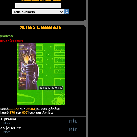
yndicate
miga - Stratégie
lassé
22170
sur
27093
jeux au général
lassé
376
sur
607
jeux sur Amiga
a presse:
n/c
(0 Note)
es joueurs:
n/c
(0 Note)