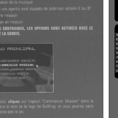
S
E
D
G
S
J
I
T
U