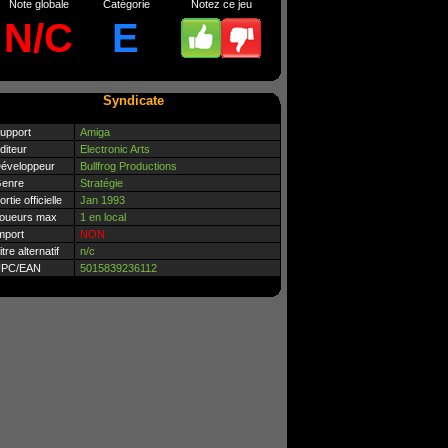
Note globale
Catégorie
Notez ce jeu
N/C
E
Syndicate
upport
Amiga
diteur
Electronic Arts
éveloppeur
Bullfrog Productions
enre
Stratégie
ortie officielle
Jan 1993
oueurs max
1 en local
mport
NON
itre alternatif
n/c
PC/EAN
5015839236112