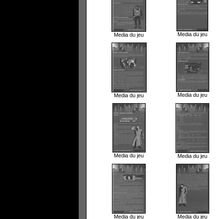
Media du jeu
Media du jeu
Media du jeu
Media du jeu
Media du jeu
Media du jeu
Media du jeu
Media du jeu