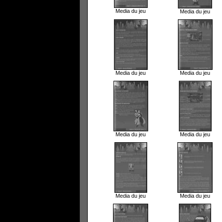
Media du jeu
Media du jeu
Media du jeu
Media du jeu
Media du jeu
Media du jeu
Media du jeu
Media du jeu