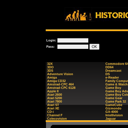
Login:
Pass:
32X
Commodore 6
3DO
DD64
3DS
Dreamcast
Adventure Vision
DS
Amiga
e-Reader
Amiga CD32
Family Comput
Amstrad-CPC 464
Game & Watch
Amstrad-CPC 6128
Game Boy
Apple II
Game Boy Adv
Atari 2600
Game Boy Col
Atari 5200
Game Gear
Atari 7800
Game Park 32
Atari ST
GameCube
Atari XE
Gizmondo
CD-i
GX-4000
Channel F
Intellivision
Colecovision
Jaguar