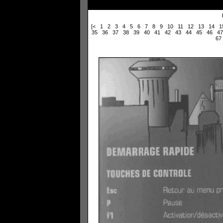
[<
1
2
3
4
5
6
7
8
9
10
11
12
13
14
1
35
36
37
38
39
40
41
42
43
44
45
46
47
67