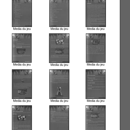
Media du jeu
Media du jeu
Media du jeu
Media du jeu
Media du jeu
Media du jeu
Media du jeu
Media du jeu
Media du jeu