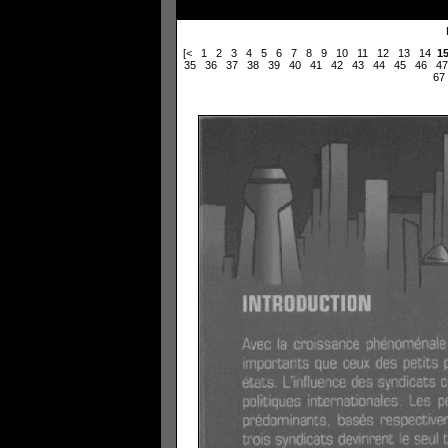
[<
1
2
3
4
5
6
7
8
9
10
11
12
13
14
1
35
36
37
38
39
40
41
42
43
44
45
46
47
67