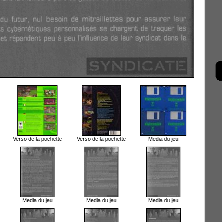
Verso de la pochette
Verso de la pochette
Media du jeu
Media du jeu
Media du jeu
Media du jeu