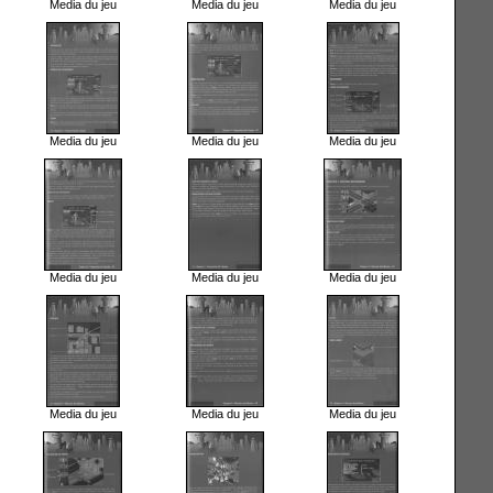
Media du jeu
Media du jeu
Media du jeu
Media du jeu
Media du jeu
Media du jeu
Media du jeu
Media du jeu
Media du jeu
Media du jeu
Media du jeu
Media du jeu