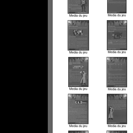
Media du jeu
Media du jeu
Media du jeu
Media du jeu
Media du jeu
Media du jeu
Media du jeu
Media du jeu