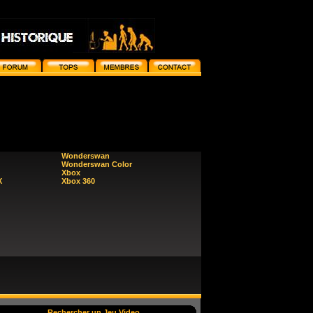
Wonderswan
Wonderswan Color
Xbox
X
Xbox 360
Rechercher un Jeu Video