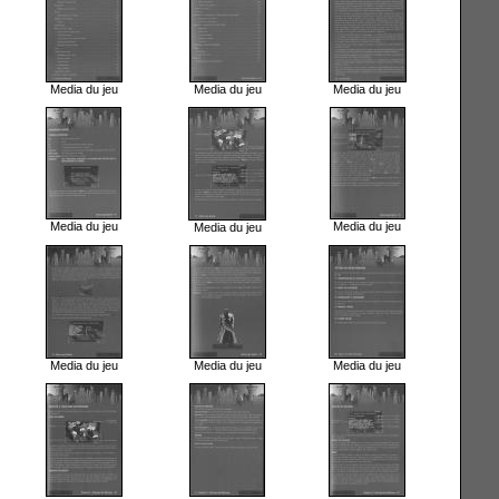
Media du jeu
Media du jeu
Media du jeu
Media du jeu
Media du jeu
Media du jeu
Media du jeu
Media du jeu
Media du jeu