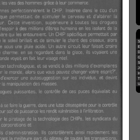
S
E
D
G
S
J
I
T
U