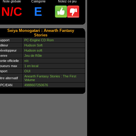
Note globale
Catégorie
Notez ce jeu
N/C
E
Seiya Monogatari : Anearth Fantasy
Stories
upport
PC-Engine CD Rom
diteur
Hudson Soft
éveloppeur
Hudson soft
enre
Jeu de Rôle
ortie officielle
n/c
oueurs max
1 en local
mport
OUI
Anearth Fantasy Stories : The First
itre alternatif
Volume
PC/EAN
4988607250676