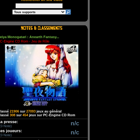
eiya Monogatari : Anearth Fantasy...
C-Engine CD Rom - Jeu de Rôle
lassé
21906
sur
27093
jeux au général
lassé
308
sur
454
jeux sur PC-Engine CD Rom
a presse:
n/c
(0 Note)
es joueurs:
n/c
(0 Note)