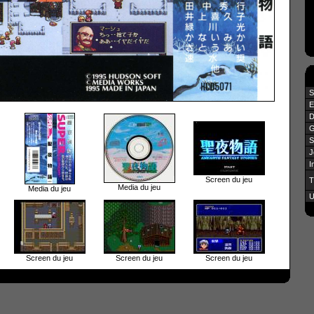
S
E
D
G
S
J
I
Screen du jeu
T
Media du jeu
Media du jeu
U
Screen du jeu
Screen du jeu
Screen du jeu