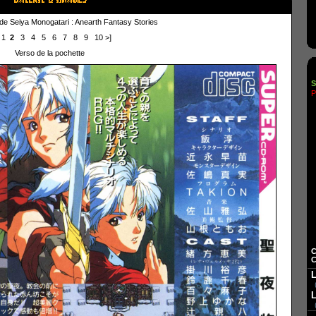
 de Seiya Monogatari : Anearth Fantasy Stories
1
2
3
4
5
6
7
8
9
10
>]
Verso de la pochette
S
P
C
C
L
L