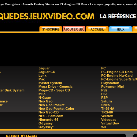
iya Monogatari : Anearth Fantasy Stories sur PC-Engine CD Rom - 1 - images, jaquette, scans, screensh
Jaguar
PC
4
Jaguar CD
PC-Engine CD Rom
Lynx
PC-Engine Hu-Card
Mac
PC-Engine SuperGraf
Master System
Playstation
Mega Drive - Genesis
Pokemon Mini
er Disk System
Mega-CD - Sega CD
PS2
MSX
PS3
N-Gage
PSP
ance
Neo Geo
Saturn
or
Neo Geo Pocket
SNES
Neo Geo Pocket Color
TI-99 4A
Neo Geo-CD
TRS-80
NES - Famicom
Vectrex
Nintendo 64
Videopac
Odyssey
Virtual Boy
Odyssey²
Wii