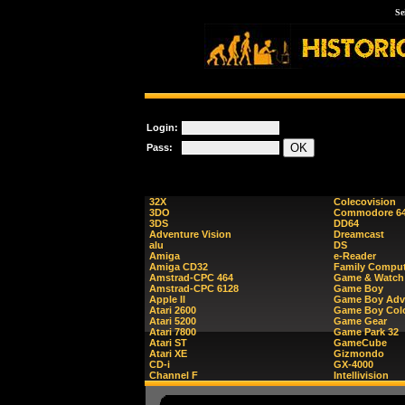
Se
Login:
Pass:
32X
Colecovision
3DO
Commodore 6
3DS
DD64
Adventure Vision
Dreamcast
alu
DS
Amiga
e-Reader
Amiga CD32
Family Comput
Amstrad-CPC 464
Game & Watch
Amstrad-CPC 6128
Game Boy
Apple II
Game Boy Adv
Atari 2600
Game Boy Col
Atari 5200
Game Gear
Atari 7800
Game Park 32
Atari ST
GameCube
Atari XE
Gizmondo
CD-i
GX-4000
Channel F
Intellivision