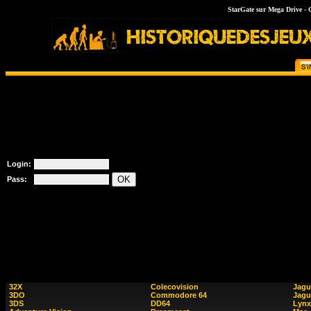
StarGate sur Mega Drive - Ge
Login:
Pass:
32X
Colecovision
Jagu
3DO
Commodore 64
Jagu
3DS
DD64
Lynx