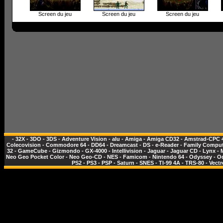
Screen du jeu
Screen du jeu
Screen du jeu
-
32X
-
3DO
-
3DS
-
Adventure Vision
-
alu
-
Amiga
-
Amiga CD32
-
Amstrad-CPC 
Colecovision
-
Commodore 64
-
DD64
-
Dreamcast
-
DS
-
e-Reader
-
Family Comput
32
-
GameCube
-
Gizmondo
-
GX-4000
-
Intellivision
-
Jaguar
-
Jaguar CD
-
Lynx
-
Neo Geo Pocket Color
-
Neo Geo-CD
-
NES - Famicom
-
Nintendo 64
-
Odyssey
-
O
PS2
-
PS3
-
PSP
-
Saturn
-
SNES
-
TI-99 4A
-
TRS-80
-
Vectr