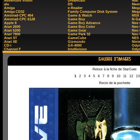
Adventure Vision
Dreamcast
Mac
alu
DS
Mast
Amiga
e-Reader
Mega
Amiga CD32
Family Computer Disk System
Mega
Amstrad-CPC 464
Game & Watch
MSX
Amstrad-CPC 6128
Game Boy
N-G
Apple II
Game Boy Advance
Neo
Atari 2600
Game Boy Color
Neo 
Atari 5200
Game Gear
Neo 
Atari 7800
Game Park 32
Neo
Atari ST
GameCube
NES 
Atari XE
Gizmondo
Nint
CD-i
GX-4000
Ody
Channel F
Intellivision
Odys
Retour à la fiche de StarGate
1
2
3
4
5
6
7
8
9
10
11
12
13
Recto de la pochette