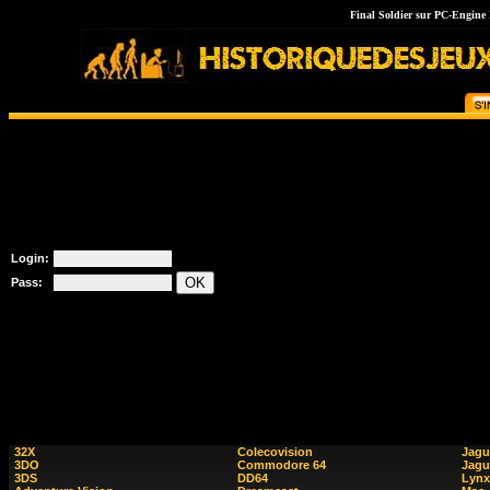
Final Soldier sur PC-Engine H
Login:
Pass:
32X
Colecovision
Jagu
3DO
Commodore 64
Jagu
3DS
DD64
Lynx