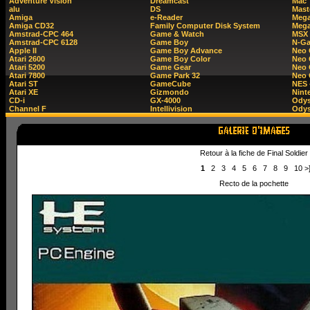
Adventure Vision
Dreamcast
Mac
alu
DS
Mast
Amiga
e-Reader
Mega
Amiga CD32
Family Computer Disk System
Mega
Amstrad-CPC 464
Game & Watch
MSX
Amstrad-CPC 6128
Game Boy
N-G
Apple II
Game Boy Advance
Neo
Atari 2600
Game Boy Color
Neo 
Atari 5200
Game Gear
Neo 
Atari 7800
Game Park 32
Neo
Atari ST
GameCube
NES 
Atari XE
Gizmondo
Nint
CD-i
GX-4000
Ody
Channel F
Intellivision
Odys
Retour à la fiche de Final Soldier
1
2
3
4
5
6
7
8
9
10
>
Recto de la pochette