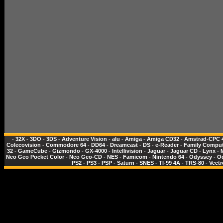
-
32X
-
3DO
-
3DS
-
Adventure Vision
-
alu
-
Amiga
-
Amiga CD32
-
Amstrad-CPC 
Colecovision
-
Commodore 64
-
DD64
-
Dreamcast
-
DS
-
e-Reader
-
Family Comput
32
-
GameCube
-
Gizmondo
-
GX-4000
-
Intellivision
-
Jaguar
-
Jaguar CD
-
Lynx
-
Neo Geo Pocket Color
-
Neo Geo-CD
-
NES - Famicom
-
Nintendo 64
-
Odyssey
-
O
PS2
-
PS3
-
PSP
-
Saturn
-
SNES
-
TI-99 4A
-
TRS-80
-
Vectr