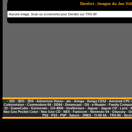
Derelict - Images du Jeu Vi
Aucune image, Scan ou screenshot pour Derelict sur TRS-80
-
32X
-
3DO
-
3DS
-
Adventure Vision
-
alu
-
Amiga
-
Amiga CD32
-
Amstrad-CPC 
Colecovision
-
Commodore 64
-
DD64
-
Dreamcast
-
DS
-
e-Reader
-
Family Comput
32
-
GameCube
-
Gizmondo
-
GX-4000
-
Intellivision
-
Jaguar
-
Jaguar CD
-
Lynx
-
Neo Geo Pocket Color
-
Neo Geo-CD
-
NES - Famicom
-
Nintendo 64
-
Odyssey
-
O
PS2
-
PS3
-
PSP
-
Saturn
-
SNES
-
TI-99 4A
-
TRS-80
-
Vectr