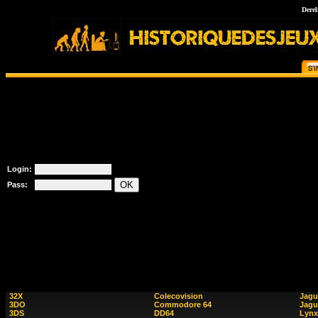
Derel
Login:
Pass:
32X
Colecovision
Jagu
3DO
Commodore 64
Jagu
3DS
DD64
Lynx