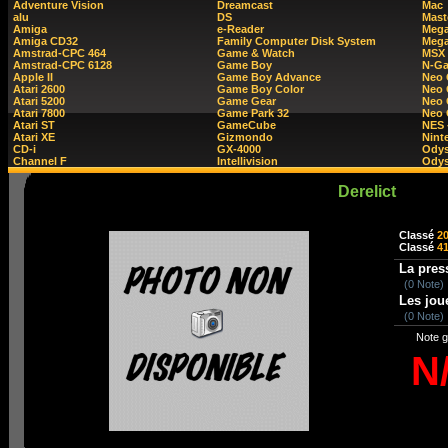
Adventure Vision
Dreamcast
Mac
alu
DS
Mast
Amiga
e-Reader
Mega
Amiga CD32
Family Computer Disk System
Mega
Amstrad-CPC 464
Game & Watch
MSX
Amstrad-CPC 6128
Game Boy
N-G
Apple II
Game Boy Advance
Neo
Atari 2600
Game Boy Color
Neo 
Atari 5200
Game Gear
Neo 
Atari 7800
Game Park 32
Neo
Atari ST
GameCube
NES 
Atari XE
Gizmondo
Nint
CD-i
GX-4000
Ody
Channel F
Intellivision
Odys
Derelict
Classé
2
Classé
4
La pres
(0 Note)
Les jou
(0 Note)
Note g
N