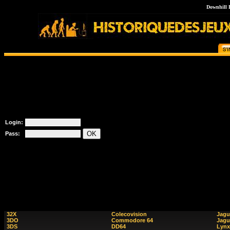
Downhill 
Login:
Pass:
32X
Colecovision
Jagu
3DO
Commodore 64
Jagu
3DS
DD64
Lynx