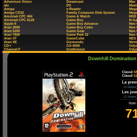
Adventure Vision
Dreamcast
Mac
alu
DS
Mast
Amiga
e-Reader
Mega
Amiga CD32
Family Computer Disk System
Mega
Amstrad-CPC 464
Game & Watch
MSX
Amstrad-CPC 6128
Game Boy
N-G
Apple II
Game Boy Advance
Neo
Atari 2600
Game Boy Color
Neo 
Atari 5200
Game Gear
Neo 
Atari 7800
Game Park 32
Neo
Atari ST
GameCube
NES 
Atari XE
Gizmondo
Nint
CD-i
GX-4000
Ody
Channel F
Intellivision
Odys
Downhill Domination
Classé
5
Classé
5
La pres
(4 Notes
Les jou
(2 Notes
Note 
7