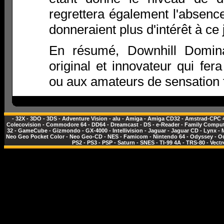
regrettera également l'absen
donneraient plus d'intérêt à ce 
En résumé, Downhill Domina
original et innovateur qui fer
ou aux amateurs de sensation f
-
32X
-
3DO
-
3DS
-
Adventure Vision
-
alu
-
Amiga
-
Amiga CD32
-
Amstrad-CPC 
Colecovision
-
Commodore 64
-
DD64
-
Dreamcast
-
DS
-
e-Reader
-
Family Comput
32
-
GameCube
-
Gizmondo
-
GX-4000
-
Intellivision
-
Jaguar
-
Jaguar CD
-
Lynx
-
Neo Geo Pocket Color
-
Neo Geo-CD
-
NES - Famicom
-
Nintendo 64
-
Odyssey
-
O
PS2
-
PS3
-
PSP
-
Saturn
-
SNES
-
TI-99 4A
-
TRS-80
-
Vectr