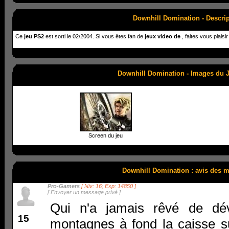
Downhill Domination - Descrip
Ce
jeu PS2
est sorti le 02/2004. Si vous êtes fan de
jeux video de
, faites vous plaisir
Downhill Domination - Images du 
Screen du jeu
Downhill Domination : avis des 
Pro-Gamers
[ Niv: 16; Exp: 14850 ]
[
Envoyer un message privé
]
Qui n'a jamais rêvé de dév
15
montagnes à fond la caisse s