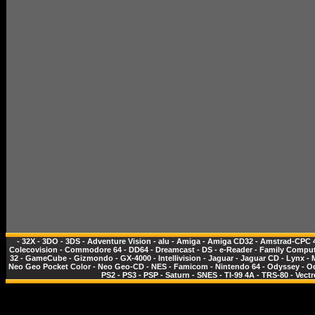
-
32X
-
3DO
-
3DS
-
Adventure Vision
-
alu
-
Amiga
-
Amiga CD32
-
Amstrad-CPC 
Colecovision
-
Commodore 64
-
DD64
-
Dreamcast
-
DS
-
e-Reader
-
Family Comput
32
-
GameCube
-
Gizmondo
-
GX-4000
-
Intellivision
-
Jaguar
-
Jaguar CD
-
Lynx
-
Neo Geo Pocket Color
-
Neo Geo-CD
-
NES - Famicom
-
Nintendo 64
-
Odyssey
-
O
PS2
-
PS3
-
PSP
-
Saturn
-
SNES
-
TI-99 4A
-
TRS-80
-
Vectr