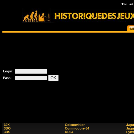
The Last 
Login:
Pass:
32X
Colecovision
Jagu
3DO
Commodore 64
Jagu
3DS
DD64
Lynx