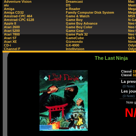
Adventure Vision
Dreamcast
Mac
alu
DS
Mast
Amiga
e-Reader
Mega
Amiga CD32
Family Computer Disk System
Mega
Amstrad-CPC 464
Game & Watch
MSX
Amstrad-CPC 6128
Game Boy
N-G
Apple II
Game Boy Advance
Neo
Atari 2600
Game Boy Color
Neo 
Atari 5200
Game Gear
Neo 
Atari 7800
Game Park 32
Neo
Atari ST
GameCube
NES 
Atari XE
Gizmondo
Nint
CD-i
GX-4000
Ody
Channel F
Intellivision
Odys
The Last Ninja
Classé
1
Classé
3
La pres
(0 Note)
Les jou
(0 Note)
Note g
N