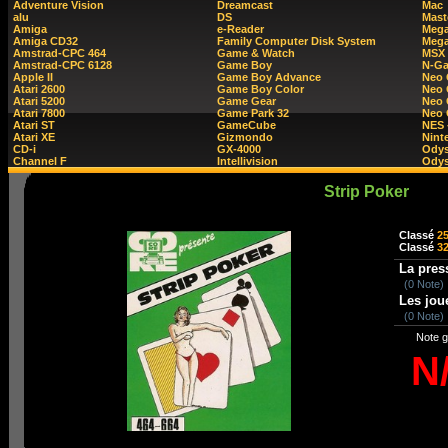
Adventure Vision
Dreamcast
Mac
alu
DS
Mast
Amiga
e-Reader
Mega
Amiga CD32
Family Computer Disk System
Mega
Amstrad-CPC 464
Game & Watch
MSX
Amstrad-CPC 6128
Game Boy
N-G
Apple II
Game Boy Advance
Neo
Atari 2600
Game Boy Color
Neo 
Atari 5200
Game Gear
Neo 
Atari 7800
Game Park 32
Neo
Atari ST
GameCube
NES 
Atari XE
Gizmondo
Nint
CD-i
GX-4000
Ody
Channel F
Intellivision
Odys
Strip Poker
Classé
2
Classé
3
La pres
(0 Note)
Les jou
(0 Note)
Note g
N