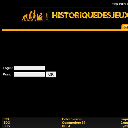
Strip Poker 
Login:
Pass:
32X
Colecovision
Jagu
3DO
Commodore 64
Jagu
3DS
DD64
Lynx