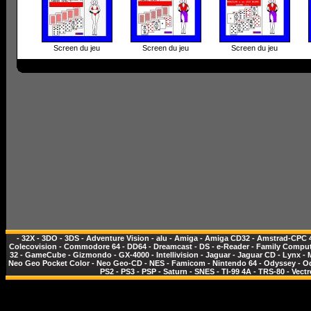
Screen du jeu
Screen du jeu
Screen du jeu
-
32X
-
3DO
-
3DS
-
Adventure Vision
-
alu
-
Amiga
-
Amiga CD32
-
Amstrad-CPC 
Colecovision
-
Commodore 64
-
DD64
-
Dreamcast
-
DS
-
e-Reader
-
Family Comput
32
-
GameCube
-
Gizmondo
-
GX-4000
-
Intellivision
-
Jaguar
-
Jaguar CD
-
Lynx
-
Neo Geo Pocket Color
-
Neo Geo-CD
-
NES - Famicom
-
Nintendo 64
-
Odyssey
-
O
PS2
-
PS3
-
PSP
-
Saturn
-
SNES
-
TI-99 4A
-
TRS-80
-
Vectr