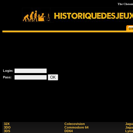
The Chessma
Login:
Pass:
32X
Colecovision
Jagu
3DO
Commodore 64
Jagu
3DS
DD64
Lynx