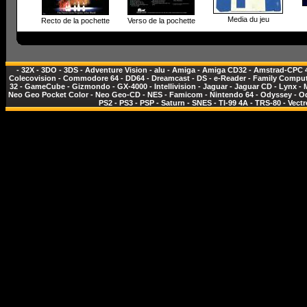
Media du jeu
Recto de la pochette
Verso de la pochette
-
32X
-
3DO
-
3DS
-
Adventure Vision
-
alu
-
Amiga
-
Amiga CD32
-
Amstrad-CPC 
Colecovision
-
Commodore 64
-
DD64
-
Dreamcast
-
DS
-
e-Reader
-
Family Comput
32
-
GameCube
-
Gizmondo
-
GX-4000
-
Intellivision
-
Jaguar
-
Jaguar CD
-
Lynx
-
Neo Geo Pocket Color
-
Neo Geo-CD
-
NES - Famicom
-
Nintendo 64
-
Odyssey
-
O
PS2
-
PS3
-
PSP
-
Saturn
-
SNES
-
TI-99 4A
-
TRS-80
-
Vectr