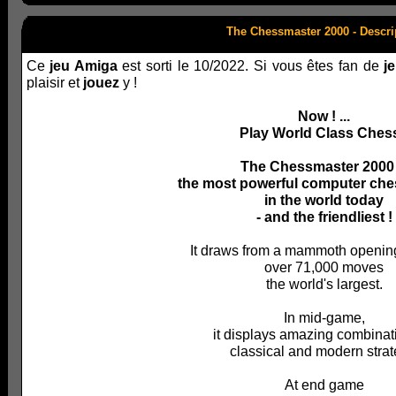
The Chessmaster 2000 - Descri
Ce
jeu Amiga
est sorti le 10/2022. Si vous êtes fan de
j
plaisir et
jouez
y !
Now ! ...
Play World Class Chess
The Chessmaster 2000 .
the most powerful computer ch
in the world today
- and the friendliest !
It draws from a mammoth opening 
over 71,000 moves
the world's largest.
In mid-game,
it displays amazing combinat
classical and modern strat
At end game