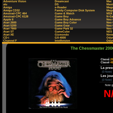
Adventure Vision
Dreamcast
Mac
alu
DS
Mast
Amiga
e-Reader
Mega
Amiga CD32
Family Computer Disk System
Mega
Amstrad-CPC 464
Game & Watch
MSX
Amstrad-CPC 6128
Game Boy
N-G
Apple II
Game Boy Advance
Neo
Atari 2600
Game Boy Color
Neo 
Atari 5200
Game Gear
Neo 
Atari 7800
Game Park 32
Neo
Atari ST
GameCube
NES 
Atari XE
Gizmondo
Nint
CD-i
GX-4000
Ody
Channel F
Intellivision
Odys
The Chessmaster 200
Classé
2
Classé
4
La pres
(0 Note)
Les jou
(0 Note)
Note g
N