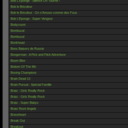
Bob L'Eponge : Silence On Tourne !
Bob le Bricoleur
Bob le Bricoleur : On s'Amuse comme des Fous
Bob L'Eponge : Super Vengeur
Bodycount
Bombuzal
Bombuzal
Bonkhead
Bons Baisers de Russie
Boogerman : A Pick and Flick Adventure
Boom Blox
Bottom Of The 9th
Boxing Champions
Brain Dead 13
Brain Pursuit : Spécial Famille
Bratz : Girlz Really Rock
Bratz : Girlz Really Rock
Bratz : Super Babyz
Bratz Rock Angelz
Braveheart
Break Out
Breakout