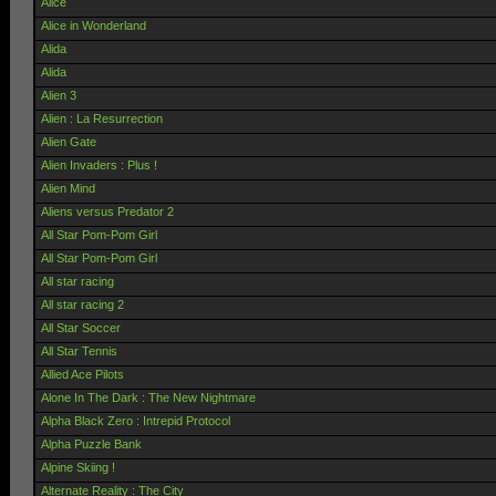
Alice
Alice in Wonderland
Alida
Alida
Alien 3
Alien : La Resurrection
Alien Gate
Alien Invaders : Plus !
Alien Mind
Aliens versus Predator 2
All Star Pom-Pom Girl
All Star Pom-Pom Girl
All star racing
All star racing 2
All Star Soccer
All Star Tennis
Allied Ace Pilots
Alone In The Dark : The New Nightmare
Alpha Black Zero : Intrepid Protocol
Alpha Puzzle Bank
Alpine Skiing !
Alternate Reality : The City