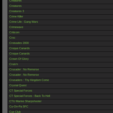
Creatures
Creatures
Creatures 3
Crime Killer
Crime Life : Gang Wars
Crimewave
Criticom
Croc
Croisades 2000
Croque Canards
Croque Canards
Crown Of Glory
Cruis'n
Crusader : No Remorse
Crusader : No Remorse
Crusaders : Thy Kingdom Come
Crystal Quest
CT Special Forces
CT Special Forces : Back To Hell
CTU Marine Sharpshooter
Cu-On-Pa SFC
Cue Club