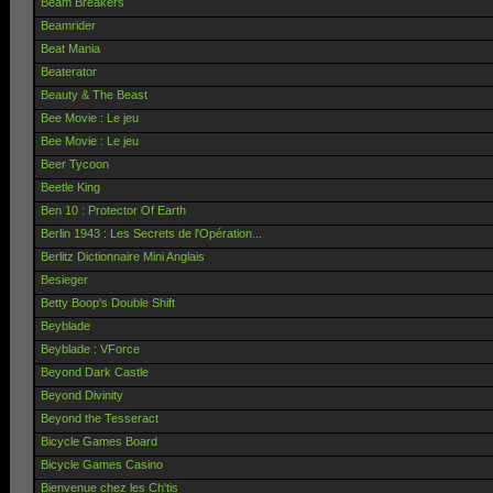
Beam Breakers
Beamrider
Beat Mania
Beaterator
Beauty & The Beast
Bee Movie : Le jeu
Bee Movie : Le jeu
Beer Tycoon
Beetle King
Ben 10 : Protector Of Earth
Berlin 1943 : Les Secrets de l'Opération...
Berlitz Dictionnaire Mini Anglais
Besieger
Betty Boop's Double Shift
Beyblade
Beyblade : VForce
Beyond Dark Castle
Beyond Divinity
Beyond the Tesseract
Bicycle Games Board
Bicycle Games Casino
Bienvenue chez les Ch'tis