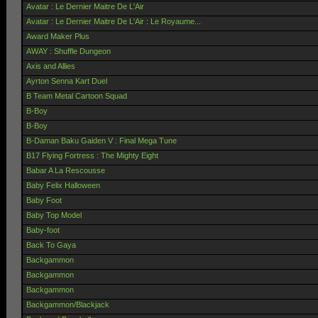
Avatar : Le Dernier Maitre De L'Air
Avatar : Le Dernier Maitre De L'Air : Le Royaume...
Award Maker Plus
AWAY : Shuffle Dungeon
Axis and Allies
Ayrton Senna Kart Duel
B Team Metal Cartoon Squad
B-Boy
B-Boy
B-Daman Baku Gaiden V : Final Mega Tune
B17 Flying Fortress : The Mighty Eight
Babar A La Rescousse
Baby Felix Halloween
Baby Foot
Baby Top Model
Baby-foot
Back To Gaya
Backgammon
Backgammon
Backgammon
Backgammon/Blackjack