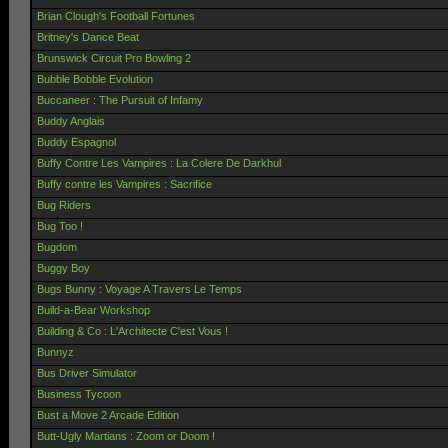
Brian Clough's Football Fortunes
Britney's Dance Beat
Brunswick Circuit Pro Bowling 2
Bubble Bobble Evolution
Buccaneer : The Pursuit of Infamy
Buddy Anglais
Buddy Espagnol
Buffy Contre Les Vampires : La Colere De Darkhul
Buffy contre les Vampires : Sacrifice
Bug Riders
Bug Too !
Bugdom
Buggy Boy
Bugs Bunny : Voyage A Travers Le Temps
Build-a-Bear Workshop
Building & Co : L'Architecte C'est Vous !
Bunnyz
Bus Driver Simulator
Business Tycoon
Bust a Move 2 Arcade Edition
Butt-Ugly Martians : Zoom or Doom !