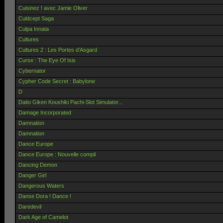
Cuisinez ! avec Jamie Oliver
Culdcept Saga
Culpa Innata
Cultures
Cultures 2 : Les Portes d'Asgard
Curse : The Eye Of Isis
Cybernator
Cypher Code Secret : Babylone
D
Daito Giken Koushiki Pachi-Slot Simulator...
Damage Incorporated
Damnation
Damnation
Dance Europe
Dance Europe : Nouvelle compil
Dancing Demon
Danger Girl
Dangerous Waters
Danse Dora ! Dance !
Daredevil
Dark Age of Camelot