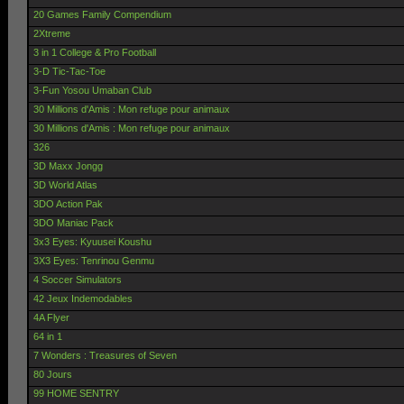
20 Games Family Compendium
2Xtreme
3 in 1 College & Pro Football
3-D Tic-Tac-Toe
3-Fun Yosou Umaban Club
30 Millions d'Amis : Mon refuge pour animaux
30 Millions d'Amis : Mon refuge pour animaux
326
3D Maxx Jongg
3D World Atlas
3DO Action Pak
3DO Maniac Pack
3x3 Eyes: Kyuusei Koushu
3X3 Eyes: Tenrinou Genmu
4 Soccer Simulators
42 Jeux Indemodables
4A Flyer
64 in 1
7 Wonders : Treasures of Seven
80 Jours
99 HOME SENTRY