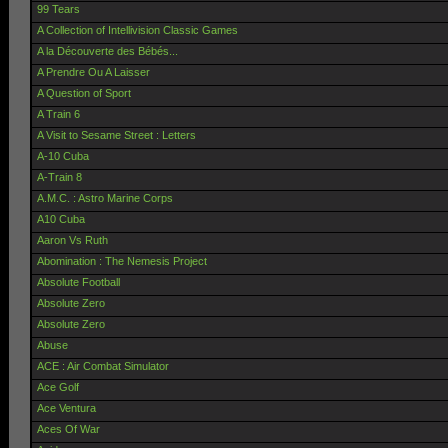
99 Tears
A Collection of Intellivision Classic Games
A la Découverte des Bébés...
A Prendre Ou A Laisser
A Question of Sport
A Train 6
A Visit to Sesame Street : Letters
A-10 Cuba
A-Train 8
A.M.C. : Astro Marine Corps
A10 Cuba
Aaron Vs Ruth
Abomination : The Nemesis Project
Absolute Football
Absolute Zero
Absolute Zero
Abuse
ACE : Air Combat Simulator
Ace Golf
Ace Ventura
Aces Of War