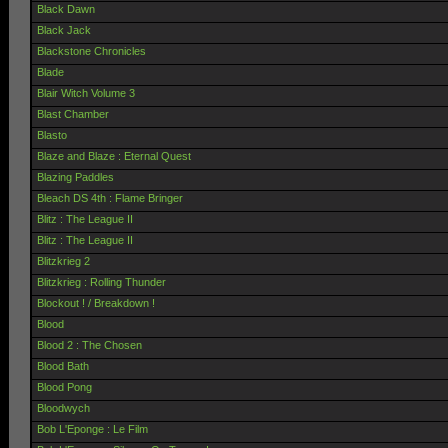
Black Dawn
Black Jack
Blackstone Chronicles
Blade
Blair Witch Volume 3
Blast Chamber
Blasto
Blaze and Blaze : Eternal Quest
Blazing Paddles
Bleach DS 4th : Flame Bringer
Blitz : The League II
Blitz : The League II
Blitzkrieg 2
Blitzkrieg : Rolling Thunder
Blockout ! / Breakdown !
Blood
Blood 2 : The Chosen
Blood Bath
Blood Pong
Bloodwych
Bob L'Eponge : Le Film