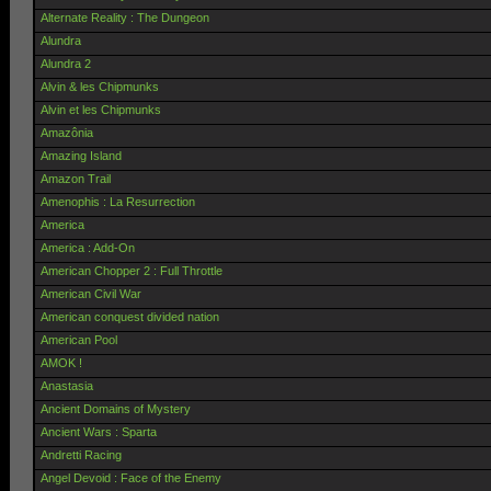
Alternate Reality : The Dungeon
Alundra
Alundra 2
Alvin & les Chipmunks
Alvin et les Chipmunks
Amazônia
Amazing Island
Amazon Trail
Amenophis : La Resurrection
America
America : Add-On
American Chopper 2 : Full Throttle
American Civil War
American conquest divided nation
American Pool
AMOK !
Anastasia
Ancient Domains of Mystery
Ancient Wars : Sparta
Andretti Racing
Angel Devoid : Face of the Enemy