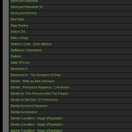
Backyard Baseball
Backyard Baseball '10
Backyard Hockey
Bad Mojo
Baja Racing
Baken DS
Baku Jongg
Baldur's Gate : Dark Alliance
Ballblazer Champions
Ballistic
Balls Of Fury
Barbarian II
Barbarian II : The Dungeon of Drax
Barbie : Belle au Bois Dormant
Barbie : Princesse Raiponce : L'Aventure...
Barbie As The Princess And The Pauper
Barbie Au Bal Des 12 Princesses
Barbie Aventure Equestre
Barbie Aventurière
Barbie Cavalière : Stage d'Equitation
Barbie Cavalière : Stage d'Equitation
Barbie Cavalière : Stage d'Equitation