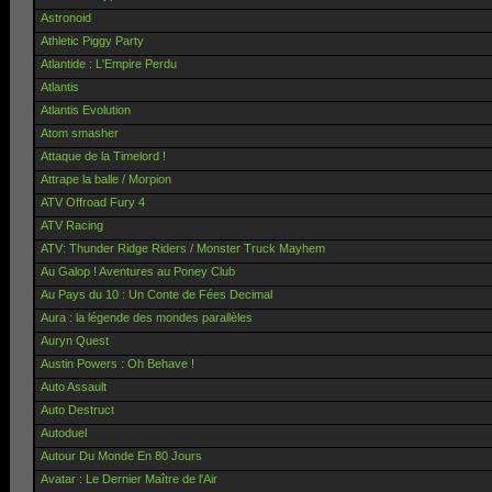
Astronoid
Athletic Piggy Party
Atlantide : L'Empire Perdu
Atlantis
Atlantis Evolution
Atom smasher
Attaque de la Timelord !
Attrape la balle / Morpion
ATV Offroad Fury 4
ATV Racing
ATV: Thunder Ridge Riders / Monster Truck Mayhem
Au Galop ! Aventures au Poney Club
Au Pays du 10 : Un Conte de Fées Decimal
Aura : la légende des mondes parallèles
Auryn Quest
Austin Powers : Oh Behave !
Auto Assault
Auto Destruct
Autoduel
Autour Du Monde En 80 Jours
Avatar : Le Dernier Maître de l'Air