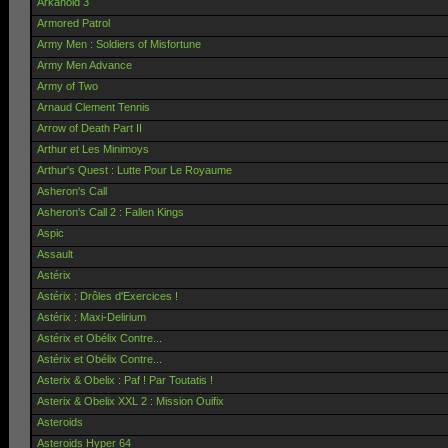
Arkanoid 3
Armored Patrol
Army Men : Soldiers of Misfortune
Army Men Advance
Army of Two
Arnaud Clement Tennis
Arrow of Death Part II
Arthur et Les Minimoys
Arthur's Quest : Lutte Pour Le Royaume
Asheron's Call
Asheron's Call 2 : Fallen Kings
Aspic
Assault
Astérix
Astérix : Drôles d'Exercices !
Astérix : Maxi-Delirium
Astérix et Obélix Contre...
Astérix et Obélix Contre...
Asterix & Obelix : Paf ! Par Toutatis !
Asterix & Obelix XXL 2 : Mission Ouifix
Asteroids
Asteroids Hyper 64