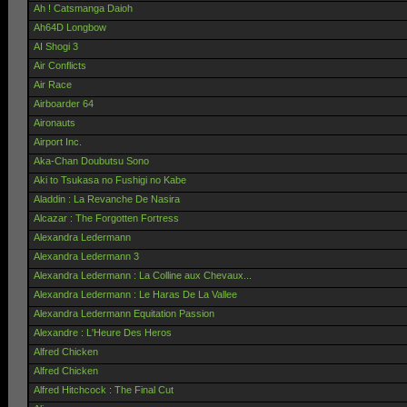
Ah ! Catsmanga Daioh
Ah64D Longbow
AI Shogi 3
Air Conflicts
Air Race
Airboarder 64
Aironauts
Airport Inc.
Aka-Chan Doubutsu Sono
Aki to Tsukasa no Fushigi no Kabe
Aladdin : La Revanche De Nasira
Alcazar : The Forgotten Fortress
Alexandra Ledermann
Alexandra Ledermann 3
Alexandra Ledermann : La Colline aux Chevaux...
Alexandra Ledermann : Le Haras De La Vallee
Alexandra Ledermann Equitation Passion
Alexandre : L'Heure Des Heros
Alfred Chicken
Alfred Chicken
Alfred Hitchcock : The Final Cut