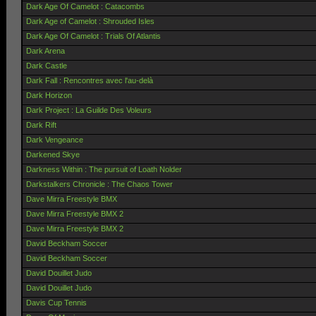
Dark Age Of Camelot : Catacombs
Dark Age of Camelot : Shrouded Isles
Dark Age Of Camelot : Trials Of Atlantis
Dark Arena
Dark Castle
Dark Fall : Rencontres avec l'au-delà
Dark Horizon
Dark Project : La Guilde Des Voleurs
Dark Rift
Dark Vengeance
Darkened Skye
Darkness Within : The pursuit of Loath Nolder
Darkstalkers Chronicle : The Chaos Tower
Dave Mirra Freestyle BMX
Dave Mirra Freestyle BMX 2
Dave Mirra Freestyle BMX 2
David Beckham Soccer
David Beckham Soccer
David Douillet Judo
David Douillet Judo
Davis Cup Tennis