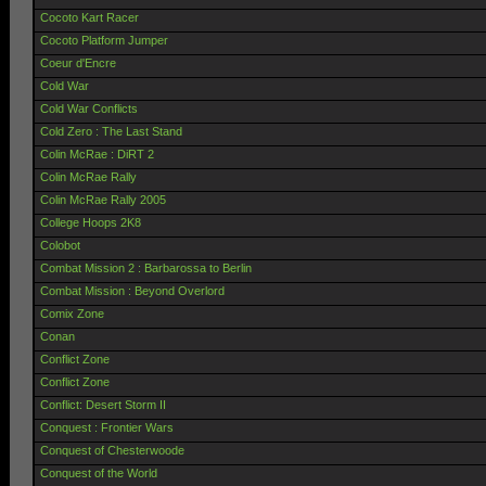
Cocoto Kart Racer
Cocoto Platform Jumper
Coeur d'Encre
Cold War
Cold War Conflicts
Cold Zero : The Last Stand
Colin McRae : DiRT 2
Colin McRae Rally
Colin McRae Rally 2005
College Hoops 2K8
Colobot
Combat Mission 2 : Barbarossa to Berlin
Combat Mission : Beyond Overlord
Comix Zone
Conan
Conflict Zone
Conflict Zone
Conflict: Desert Storm II
Conquest : Frontier Wars
Conquest of Chesterwoode
Conquest of the World