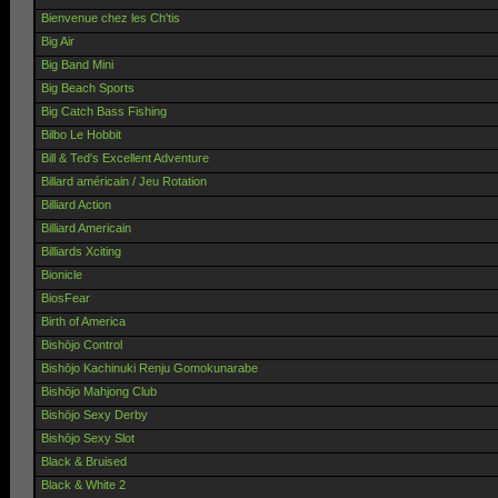
Bienvenue chez les Ch'tis
Big Air
Big Band Mini
Big Beach Sports
Big Catch Bass Fishing
Bilbo Le Hobbit
Bill & Ted's Excellent Adventure
Billard américain / Jeu Rotation
Billiard Action
Billiard Americain
Billiards Xciting
Bionicle
BiosFear
Birth of America
Bishōjo Control
Bishōjo Kachinuki Renju Gomokunarabe
Bishōjo Mahjong Club
Bishōjo Sexy Derby
Bishōjo Sexy Slot
Black & Bruised
Black & White 2