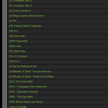
10 Computer Hits 3
10 Computer Hits 4
10 Great Games 3
10 Mega Games Volume One
10 Pin
100 Classic Book Collection
100 in 1
100 Year War
100% Dynamite
100% Star
101 Dino Pets
101 in 1 Games
1200 in 1
13 Sai no Hellowork DS
18 Wheels of Steel : Across America
18 Wheels of Steel : Pedal to the Metal
1914 The Great War
1944 : Campagne Des Ardennes
1945 : Operation Konrad
1985 : The Day After
1995: All the News and Views
2 Hot 2 Handle