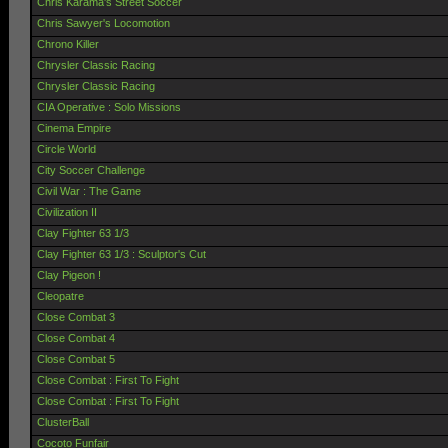
Chris Karama's Street Soccer
Chris Sawyer's Locomotion
Chrono Killer
Chrysler Classic Racing
Chrysler Classic Racing
CIA Operative : Solo Missions
Cinema Empire
Circle World
City Soccer Challenge
Civil War : The Game
Civilization II
Clay Fighter 63 1/3
Clay Fighter 63 1/3 : Sculptor's Cut
Clay Pigeon !
Cleopatre
Close Combat 3
Close Combat 4
Close Combat 5
Close Combat : First To Fight
Close Combat : First To Fight
ClusterBall
Cocoto Funfair