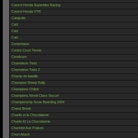
Castrol Honda Superbike Racing
Castrol Honda VTR
Catapulte
Catz
Catz
Catz
Centerbase
Centre Court Tennis
Cerebrum
Chameleon Twist
Chameleon Twist 2
Champ de bataille
Champion Sheep Rally
Champions Online
Champions World Class Soccer
Championship Snow Boarding 2004
Chaos Break
Charlie et la Chocolaterie
Charlie Et La Chocolaterie
Charlotte Aux Fraises
Chart Attack