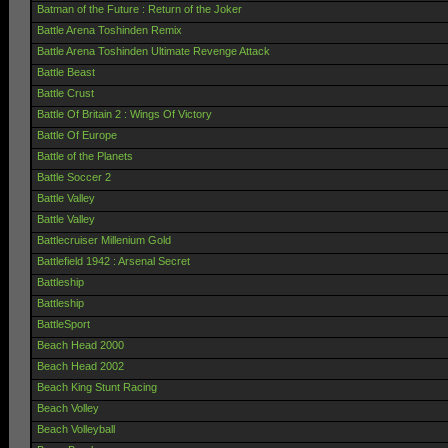
Batman of the Future : Return of the Joker
Battle Arena Toshinden Remix
Battle Arena Toshinden Ultimate Revenge Attack
Battle Beast
Battle Crust
Battle Of Britain 2 : Wings Of Victory
Battle Of Europe
Battle of the Planets
Battle Soccer 2
Battle Valley
Battle Valley
Battlecruiser Millenium Gold
Battlefield 1942 : Arsenal Secret
Battleship
Battleship
BattleSport
Beach Head 2000
Beach Head 2002
Beach King Stunt Racing
Beach Volley
Beach Volleyball