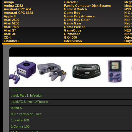
Amiga
e-Reader
Mega
Amiga CD32
Family Computer Disk System
Mega
Amstrad-CPC 464
Game & Watch
MSX
Amstrad-CPC 6128
Game Boy
N-G
Apple II
Game Boy Advance
Neo
Atari 2600
Game Boy Color
Neo 
Atari 5200
Game Gear
Neo 
Atari 7800
Game Park 32
Neo
Atari ST
GameCube
NES 
Atari XE
Gizmondo
Nint
CD-i
GX-4000
Ody
Channel F
Intellivision
Odys
...Iru!
.hack Part 1: Infection
.hack//G.U. vol. 1//Rebirth
0 and X
007 : Permis de Tuer
1 contre 100
1 Contre 100