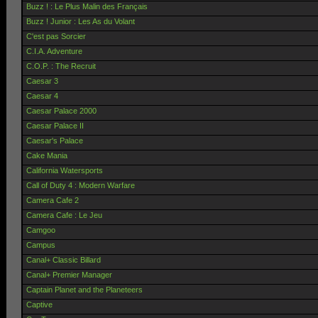
Buzz ! : Le Plus Malin des Français
Buzz ! Junior : Les As du Volant
C'est pas Sorcier
C.I.A. Adventure
C.O.P. : The Recruit
Caesar 3
Caesar 4
Caesar Palace 2000
Caesar Palace II
Caesar's Palace
Cake Mania
California Watersports
Call of Duty 4 : Modern Warfare
Camera Cafe 2
Camera Cafe : Le Jeu
Camgoo
Campus
Canal+ Classic Billard
Canal+ Premier Manager
Captain Planet and the Planeteers
Captive