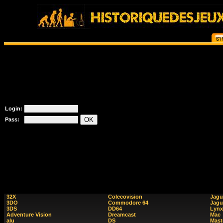
Login:
Pass:
32X
Colecovision
Jagu
3DO
Commodore 64
Jagu
3DS
DD64
Lynx
Adventure Vision
Dreamcast
Mac
alu
DS
Mast