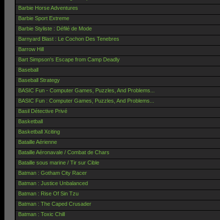
Barbie Horse Adventures
Barbie Sport Extreme
Barbie Styliste : Défilé de Mode
Barnyard Blast : Le Cochon Des Tenebres
Barrow Hill
Bart Simpson's Escape from Camp Deadly
Baseball
Baseball Strategy
BASIC Fun - Computer Games, Puzzles, And Problems...
BASIC Fun : Computer Games, Puzzles, And Problems...
Basil Détective Privé
Basketball
Basketball Xciting
Bataille Aérienne
Bataille Aéronavale / Combat de Chars
Bataille sous marine / Tir sur Cible
Batman : Gotham City Racer
Batman : Justice Unbalanced
Batman : Rise Of Sin Tzu
Batman : The Caped Crusader
Batman : Toxic Chill